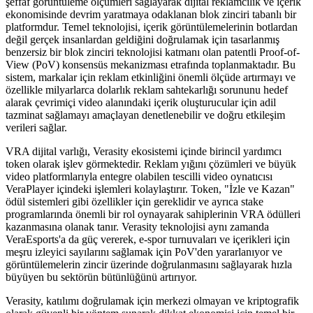
şeffaf görüntüleme ölçümleri sağlayarak dijital reklamcılık ve içerik
ekonomisinde devrim yaratmaya odaklanan blok zinciri tabanlı bir
platformdur. Temel teknolojisi, içerik görüntülemelerinin botlardan
değil gerçek insanlardan geldiğini doğrulamak için tasarlanmış
benzersiz bir blok zinciri teknolojisi katmanı olan patentli Proof-of-
View (PoV) konsensüs mekanizması etrafında toplanmaktadır. Bu
sistem, markalar için reklam etkinliğini önemli ölçüde artırmayı ve
özellikle milyarlarca dolarlık reklam sahtekarlığı sorununu hedef
alarak çevrimiçi video alanındaki içerik oluşturucular için adil
tazminat sağlamayı amaçlayan denetlenebilir ve doğru etkileşim
verileri sağlar.
VRA dijital varlığı, Verasity ekosistemi içinde birincil yardımcı
token olarak işlev görmektedir. Reklam yığını çözümleri ve büyük
video platformlarıyla entegre olabilen tescilli video oynatıcısı
VeraPlayer içindeki işlemleri kolaylaştırır. Token, "İzle ve Kazan"
ödül sistemleri gibi özellikler için gereklidir ve ayrıca stake
programlarında önemli bir rol oynayarak sahiplerinin VRA ödülleri
kazanmasına olanak tanır. Verasity teknolojisi aynı zamanda
VeraEsports'a da güç vererek, e-spor turnuvaları ve içerikleri için
meşru izleyici sayılarını sağlamak için PoV'den yararlanıyor ve
görüntülemelerin zincir üzerinde doğrulanmasını sağlayarak hızla
büyüyen bu sektörün bütünlüğünü artırıyor.
Verasity, katılımı doğrulamak için merkezi olmayan ve kriptografik