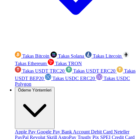
Takas Bitcoin
Takas Solana
Takas Litecoin
Takas Ethereum
Takas TRON
Takas USDT TRC20
Takas USDT ERC20
Takas
USDT BEP20
Takas USDC ERC20
Takas USDC
Polygon
Ödeme Yöntemleri
Apple Pay
Google Pay
Bank Account
Debit Card
Neteller
PayPal
Revolut
Skrill
AstroPay
Trustly
Pix
SPEI
Credit Card