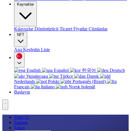
Kaynaklar
Kılavuzlar
Dönüştürücü
Ticaret
Fiyatlar
Cüzdanlar
NFT
Ana
Keşfedin
Liste
English
Español
한국어
Deutsch
Українська
Türkçe
Dansk
Nederlands
Polski
Português (Brasil)
Français
Italiano
Norsk bokmål
Başlayın
Satın Al
Satmak
Takas