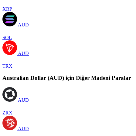
XRP
AUD
SOL
AUD
TRX
Australian Dollar (AUD) için Diğer Madeni Paralar
AUD
ZRX
AUD