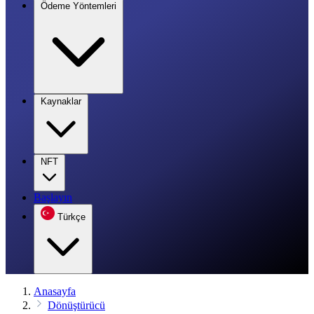
Ödeme Yöntemleri
Kaynaklar
NFT
Başlayın
Türkçe
Anasayfa
Dönüştürücü