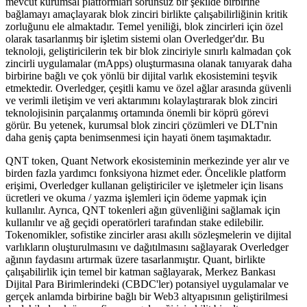
mevcut kurumsal platformları sorunsuz bir şekilde birbirine
bağlamayı amaçlayarak blok zinciri birlikte çalışabilirliğinin kritik
zorluğunu ele almaktadır. Temel yeniliği, blok zincirleri için özel
olarak tasarlanmış bir işletim sistemi olan Overledger'dır. Bu
teknoloji, geliştiricilerin tek bir blok zinciriyle sınırlı kalmadan çok
zincirli uygulamalar (mApps) oluşturmasına olanak tanıyarak daha
birbirine bağlı ve çok yönlü bir dijital varlık ekosistemini teşvik
etmektedir. Overledger, çeşitli kamu ve özel ağlar arasında güvenli
ve verimli iletişim ve veri aktarımını kolaylaştırarak blok zinciri
teknolojisinin parçalanmış ortamında önemli bir köprü görevi
görür. Bu yetenek, kurumsal blok zinciri çözümleri ve DLT'nin
daha geniş çapta benimsenmesi için hayati önem taşımaktadır.
QNT token, Quant Network ekosisteminin merkezinde yer alır ve
birden fazla yardımcı fonksiyona hizmet eder. Öncelikle platform
erişimi, Overledger kullanan geliştiriciler ve işletmeler için lisans
ücretleri ve okuma / yazma işlemleri için ödeme yapmak için
kullanılır. Ayrıca, QNT tokenleri ağın güvenliğini sağlamak için
kullanılır ve ağ geçidi operatörleri tarafından stake edilebilir.
Tokenomikler, sofistike zincirler arası akıllı sözleşmelerin ve dijital
varlıkların oluşturulmasını ve dağıtılmasını sağlayarak Overledger
ağının faydasını artırmak üzere tasarlanmıştır. Quant, birlikte
çalışabilirlik için temel bir katman sağlayarak, Merkez Bankası
Dijital Para Birimlerindeki (CBDC'ler) potansiyel uygulamalar ve
gerçek anlamda birbirine bağlı bir Web3 altyapısının geliştirilmesi