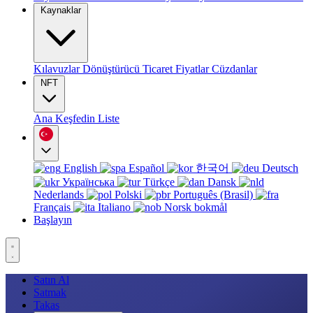
Kaynaklar
Kılavuzlar
Dönüştürücü
Ticaret
Fiyatlar
Cüzdanlar
NFT
Ana
Keşfedin
Liste
English
Español
한국어
Deutsch
Українська
Türkçe
Dansk
Nederlands
Polski
Português (Brasil)
Français
Italiano
Norsk bokmål
Başlayın
Satın Al
Satmak
Takas