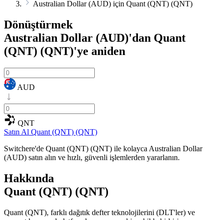
Australian Dollar (AUD) için Quant (QNT) (QNT)
Dönüştürmek
Australian Dollar (AUD)'dan Quant
(QNT) (QNT)'ye
aniden
AUD
QNT
Satın Al Quant (QNT) (QNT)
Switchere'de Quant (QNT) (QNT) ile kolayca Australian Dollar
(AUD) satın alın ve hızlı, güvenli işlemlerden yararlanın.
Hakkında
Quant (QNT) (QNT)
Quant (QNT), farklı dağıtık defter teknolojilerini (DLT'ler) ve