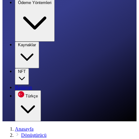
Ödeme Yöntemleri
Kaynaklar
NFT
Başlayın
Türkçe
Anasayfa
Dönüştürücü