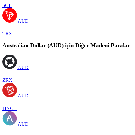
SOL
AUD
TRX
Australian Dollar (AUD) için Diğer Madeni Paralar
AUD
ZRX
AUD
1INCH
AUD