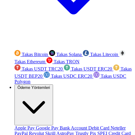
Takas Bitcoin
Takas Solana
Takas Litecoin
Takas Ethereum
Takas TRON
Takas USDT TRC20
Takas USDT ERC20
Takas
USDT BEP20
Takas USDC ERC20
Takas USDC
Polygon
Ödeme Yöntemleri
Apple Pay
Google Pay
Bank Account
Debit Card
Neteller
PayPal
Revolut
Skrill
AstroPay
Trustly
Pix
SPEI
Credit Card