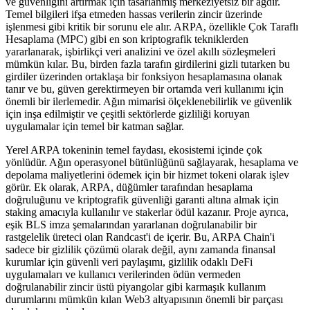
ve güvenliğini artırmak için tasarlanmış merkeziyetsiz bir ağdır.
Temel bilgileri ifşa etmeden hassas verilerin zincir üzerinde
işlenmesi gibi kritik bir sorunu ele alır. ARPA, özellikle Çok Taraflı
Hesaplama (MPC) gibi en son kriptografik tekniklerden
yararlanarak, işbirlikçi veri analizini ve özel akıllı sözleşmeleri
mümkün kılar. Bu, birden fazla tarafın girdilerini gizli tutarken bu
girdiler üzerinden ortaklaşa bir fonksiyon hesaplamasına olanak
tanır ve bu, güven gerektirmeyen bir ortamda veri kullanımı için
önemli bir ilerlemedir. Ağın mimarisi ölçeklenebilirlik ve güvenlik
için inşa edilmiştir ve çeşitli sektörlerde gizliliği koruyan
uygulamalar için temel bir katman sağlar.
Yerel ARPA tokeninin temel faydası, ekosistemi içinde çok
yönlüdür. Ağın operasyonel bütünlüğünü sağlayarak, hesaplama ve
depolama maliyetlerini ödemek için bir hizmet tokeni olarak işlev
görür. Ek olarak, ARPA, düğümler tarafından hesaplama
doğruluğunu ve kriptografik güvenliği garanti altına almak için
staking amacıyla kullanılır ve stakerlar ödül kazanır. Proje ayrıca,
eşik BLS imza şemalarından yararlanan doğrulanabilir bir
rastgelelik üreteci olan Randcast'i de içerir. Bu, ARPA Chain'i
sadece bir gizlilik çözümü olarak değil, aynı zamanda finansal
kurumlar için güvenli veri paylaşımı, gizlilik odaklı DeFi
uygulamaları ve kullanıcı verilerinden ödün vermeden
doğrulanabilir zincir üstü piyangolar gibi karmaşık kullanım
durumlarını mümkün kılan Web3 altyapısının önemli bir parçası