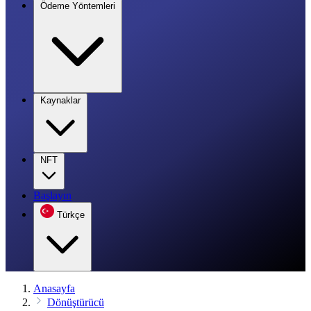
Ödeme Yöntemleri
Kaynaklar
NFT
Başlayın
Türkçe
Anasayfa
Dönüştürücü