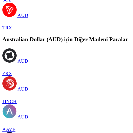
AUD
TRX
Australian Dollar (AUD) için Diğer Madeni Paralar
AUD
ZRX
AUD
1INCH
AUD
AAVE