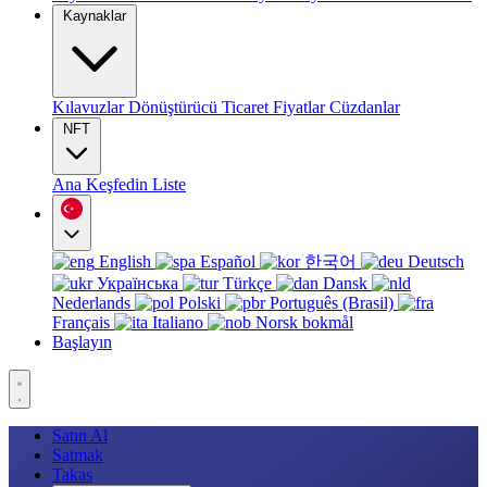
Kaynaklar
Kılavuzlar
Dönüştürücü
Ticaret
Fiyatlar
Cüzdanlar
NFT
Ana
Keşfedin
Liste
English
Español
한국어
Deutsch
Українська
Türkçe
Dansk
Nederlands
Polski
Português (Brasil)
Français
Italiano
Norsk bokmål
Başlayın
Satın Al
Satmak
Takas