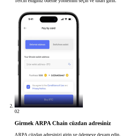
Tercih ettiğiniz ödeme yöntemini seçin ve tutarı girin.
02
Girmek
ARPA Chain cüzdan adresiniz
ARPA cüzdan adresinizi girin ve ödemeye devam edin.