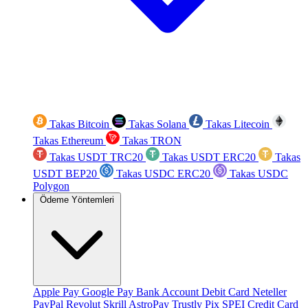
Takas Bitcoin
Takas Solana
Takas Litecoin
Takas Ethereum
Takas TRON
Takas USDT TRC20
Takas USDT ERC20
Takas
USDT BEP20
Takas USDC ERC20
Takas USDC
Polygon
Ödeme Yöntemleri
Apple Pay
Google Pay
Bank Account
Debit Card
Neteller
PayPal
Revolut
Skrill
AstroPay
Trustly
Pix
SPEI
Credit Card