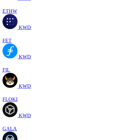
ETHW
KWD
FET
KWD
FIL
KWD
FLOKI
KWD
GALA