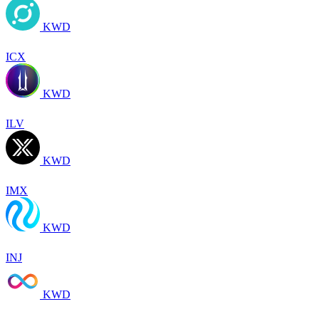
KWD
ICX
KWD
ILV
KWD
IMX
KWD
INJ
KWD