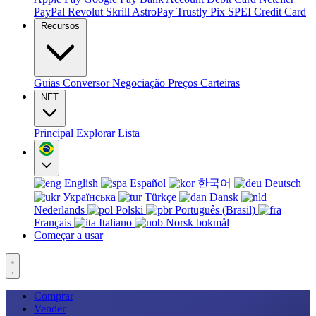
PayPal
Revolut
Skrill
AstroPay
Trustly
Pix
SPEI
Credit Card
Recursos
Guias
Conversor
Negociação
Preços
Carteiras
NFT
Principal
Explorar
Lista
English
Español
한국어
Deutsch
Українська
Türkçe
Dansk
Nederlands
Polski
Português (Brasil)
Français
Italiano
Norsk bokmål
Começar a usar
Comprar
Vender