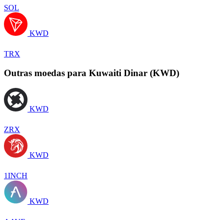
SOL
KWD
TRX
Outras moedas para Kuwaiti Dinar (KWD)
KWD
ZRX
KWD
1INCH
KWD