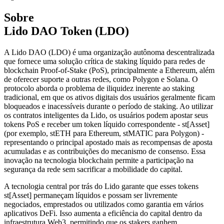
Sobre
Lido DAO Token (LDO)
A Lido DAO (LDO) é uma organização autônoma descentralizada
que fornece uma solução crítica de staking líquido para redes de
blockchain Proof-of-Stake (PoS), principalmente a Ethereum, além
de oferecer suporte a outras redes, como Polygon e Solana. O
protocolo aborda o problema de iliquidez inerente ao staking
tradicional, em que os ativos digitais dos usuários geralmente ficam
bloqueados e inacessíveis durante o período de staking. Ao utilizar
os contratos inteligentes da Lido, os usuários podem apostar seus
tokens PoS e receber um token líquido correspondente - st[Asset]
(por exemplo, stETH para Ethereum, stMATIC para Polygon) -
representando o principal apostado mais as recompensas de aposta
acumuladas e as contribuições do mecanismo de consenso. Essa
inovação na tecnologia blockchain permite a participação na
segurança da rede sem sacrificar a mobilidade do capital.
A tecnologia central por trás do Lido garante que esses tokens
st[Asset] permaneçam líquidos e possam ser livremente
negociados, emprestados ou utilizados como garantia em vários
aplicativos DeFi. Isso aumenta a eficiência do capital dentro da
infraestrutura Web3, permitindo que os stakers ganhem