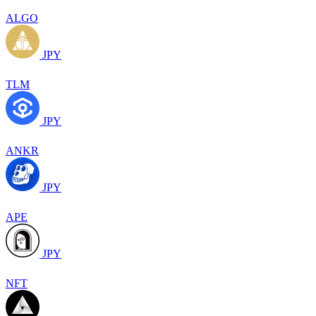
ALGO
JPY
TLM
JPY
ANKR
JPY
APE
JPY
NFT