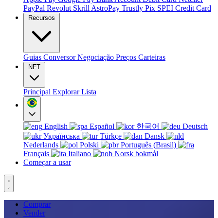
PayPal
Revolut
Skrill
AstroPay
Trustly
Pix
SPEI
Credit Card
Recursos
Guias
Conversor
Negociação
Preços
Carteiras
NFT
Principal
Explorar
Lista
English
Español
한국어
Deutsch
Українська
Türkçe
Dansk
Nederlands
Polski
Português (Brasil)
Français
Italiano
Norsk bokmål
Começar a usar
Comprar
Vender