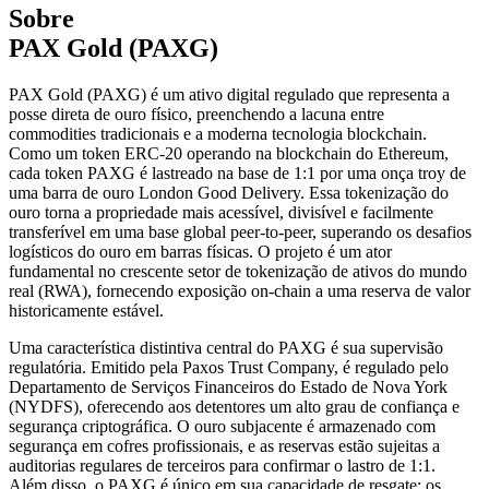
Sobre
PAX Gold (PAXG)
PAX Gold (PAXG) é um ativo digital regulado que representa a
posse direta de ouro físico, preenchendo a lacuna entre
commodities tradicionais e a moderna tecnologia blockchain.
Como um token ERC-20 operando na blockchain do Ethereum,
cada token PAXG é lastreado na base de 1:1 por uma onça troy de
uma barra de ouro London Good Delivery. Essa tokenização do
ouro torna a propriedade mais acessível, divisível e facilmente
transferível em uma base global peer-to-peer, superando os desafios
logísticos do ouro em barras físicas. O projeto é um ator
fundamental no crescente setor de tokenização de ativos do mundo
real (RWA), fornecendo exposição on-chain a uma reserva de valor
historicamente estável.
Uma característica distintiva central do PAXG é sua supervisão
regulatória. Emitido pela Paxos Trust Company, é regulado pelo
Departamento de Serviços Financeiros do Estado de Nova York
(NYDFS), oferecendo aos detentores um alto grau de confiança e
segurança criptográfica. O ouro subjacente é armazenado com
segurança em cofres profissionais, e as reservas estão sujeitas a
auditorias regulares de terceiros para confirmar o lastro de 1:1.
Além disso, o PAXG é único em sua capacidade de resgate; os