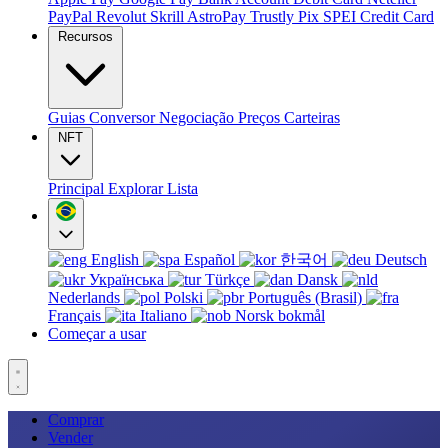
PayPal
Revolut
Skrill
AstroPay
Trustly
Pix
SPEI
Credit Card
Recursos
Guias
Conversor
Negociação
Preços
Carteiras
NFT
Principal
Explorar
Lista
English
Español
한국어
Deutsch
Українська
Türkçe
Dansk
Nederlands
Polski
Português (Brasil)
Français
Italiano
Norsk bokmål
Começar a usar
Comprar
Vender