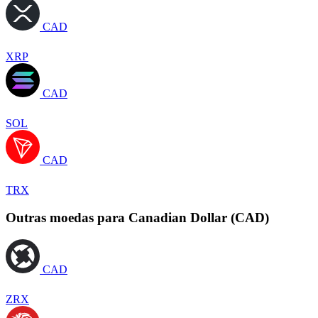
CAD
XRP
CAD
SOL
CAD
TRX
Outras moedas para Canadian Dollar (CAD)
CAD
ZRX