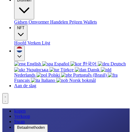
Bronnen
Gidsen
Omvormer
Handelen
Prijzen
Wallets
NFT
Hoofd
Verken
Lijst
English
Español
한국어
Deutsch
Українська
Türkçe
Dansk
Nederlands
Polski
Português (Brasil)
Français
Italiano
Norsk bokmål
Aan de slag
kopen
Verkoop
Swap
Betaalmethoden