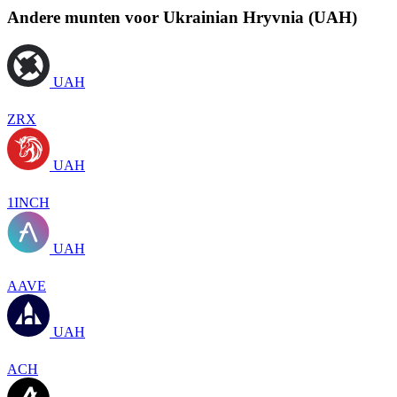
Andere munten voor Ukrainian Hryvnia (UAH)
UAH
ZRX
UAH
1INCH
UAH
AAVE
UAH
ACH