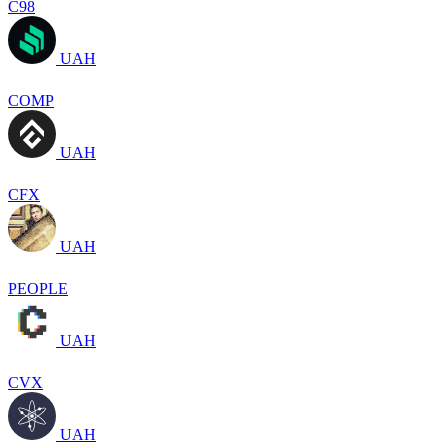
C98
UAH
COMP
UAH
CFX
UAH
PEOPLE
UAH
CVX
UAH