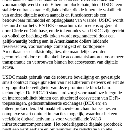
voornamelijk werkt op de Ethereum blockchain, biedt USDC een
stabiele en transparante digitale dollar, die de inherente volatiliteit
van andere digitale activa aanpakt en functioneert als een
betrouwbaar ruilmiddel en opslagplaats van waarde. USDC wordt
bestuurd door het CENTRE-consortium, dat mede is opgericht
door Circle en Coinbase, en de tokenomics van USDC zijn gericht
op volledige backing; elk token wordt gegarandeerd door een
gelijkwaardig bedrag aan in Amerikaanse dollars luidende
reserveactiva, voornamelijk contant geld en kortlopende
Amerikaanse schatkistobligaties, die maandelijks worden
gecontroleerd door onafhankelijke accountantskantoren voor meer
transparantie en vertrouwen binnen het ecosysteem van digitale
activa.
USDC maakt gebruik van de robuuste beveiliging en gevestigde
smart contract-mogelijkheden van het Ethereum-netwerk en erft de
cryptografische veiligheid van deze prominente blockchain-
technologie. De ERC-20 standaard zorgt voor naadloze integratie
en interoperabiliteit binnen een uitgebreid ecosysteem van DeFi-
toepassingen, gedecentraliseerde exchanges (DEX'en) en
uitleenprotocollen. Dit maakt efficiënte on-chain transacties en
complexe smart contract interacties mogelijk, waardoor het een
veelzijdig digitaal activum is voor verschillende Web3
infrastructuurcomponenten. Het onderliggende digitale grootboek
biedt een verifieerbare en onveranderlijke registratie van alle