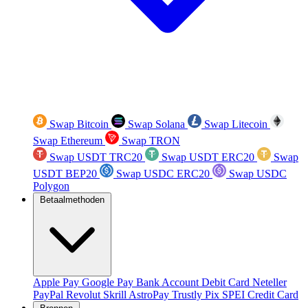
Swap Bitcoin
Swap Solana
Swap Litecoin
Swap Ethereum
Swap TRON
Swap USDT TRC20
Swap USDT ERC20
Swap
USDT BEP20
Swap USDC ERC20
Swap USDC
Polygon
Betaalmethoden
Apple Pay
Google Pay
Bank Account
Debit Card
Neteller
PayPal
Revolut
Skrill
AstroPay
Trustly
Pix
SPEI
Credit Card