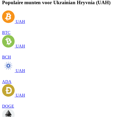
Populaire munten voor Ukrainian Hryvnia (UAH)
UAH
BTC
UAH
BCH
UAH
ADA
UAH
DOGE