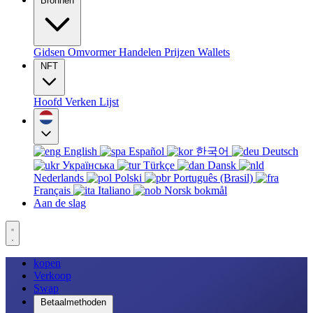
Bronnen
Gidsen
Omvormer
Handelen
Prijzen
Wallets
NFT
Hoofd
Verken
Lijst
English
Español
한국어
Deutsch
Українська
Türkçe
Dansk
Nederlands
Polski
Português (Brasil)
Français
Italiano
Norsk bokmål
Aan de slag
kopen
Verkoop
Swap
Betaalmethoden