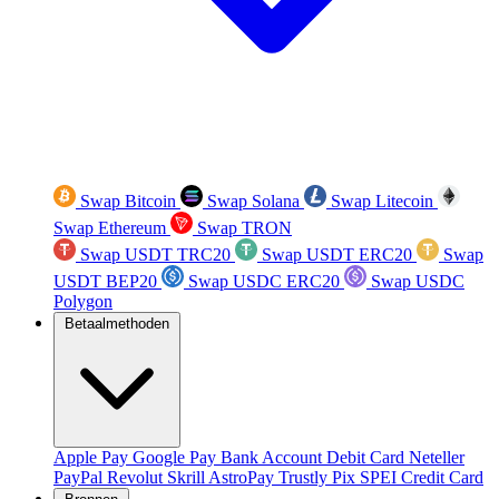
Swap Bitcoin
Swap Solana
Swap Litecoin
Swap Ethereum
Swap TRON
Swap USDT TRC20
Swap USDT ERC20
Swap
USDT BEP20
Swap USDC ERC20
Swap USDC
Polygon
Betaalmethoden
Apple Pay
Google Pay
Bank Account
Debit Card
Neteller
PayPal
Revolut
Skrill
AstroPay
Trustly
Pix
SPEI
Credit Card