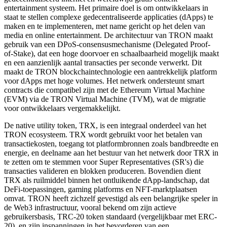
entertainment systeem. Het primaire doel is om ontwikkelaars in
staat te stellen complexe gedecentraliseerde applicaties (dApps) te
maken en te implementeren, met name gericht op het delen van
media en online entertainment. De architectuur van TRON maakt
gebruik van een DPoS-consensusmechanisme (Delegated Proof-
of-Stake), dat een hoge doorvoer en schaalbaarheid mogelijk maakt
en een aanzienlijk aantal transacties per seconde verwerkt. Dit
maakt de TRON blockchaintechnologie een aantrekkelijk platform
voor dApps met hoge volumes. Het netwerk ondersteunt smart
contracts die compatibel zijn met de Ethereum Virtual Machine
(EVM) via de TRON Virtual Machine (TVM), wat de migratie
voor ontwikkelaars vergemakkelijkt.
De native utility token, TRX, is een integraal onderdeel van het
TRON ecosysteem. TRX wordt gebruikt voor het betalen van
transactiekosten, toegang tot platformbronnen zoals bandbreedte en
energie, en deelname aan het bestuur van het netwerk door TRX in
te zetten om te stemmen voor Super Representatives (SR's) die
transacties valideren en blokken produceren. Bovendien dient
TRX als ruilmiddel binnen het ontluikende dApp-landschap, dat
DeFi-toepassingen, gaming platforms en NFT-marktplaatsen
omvat. TRON heeft zichzelf gevestigd als een belangrijke speler in
de Web3 infrastructuur, vooral bekend om zijn actieve
gebruikersbasis, TRC-20 token standaard (vergelijkbaar met ERC-
20), en zijn inspanningen in het bevorderen van een