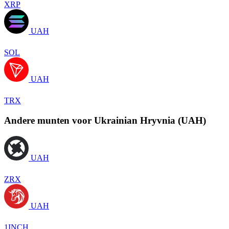
XRP
UAH
SOL
UAH
TRX
Andere munten voor Ukrainian Hryvnia (UAH)
UAH
ZRX
UAH
1INCH