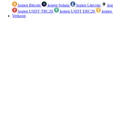
kopen Bitcoin
kopen Solana
kopen Litecoin
kop
kopen USDT TRC20
kopen USDT ERC20
kopen
Verkoop