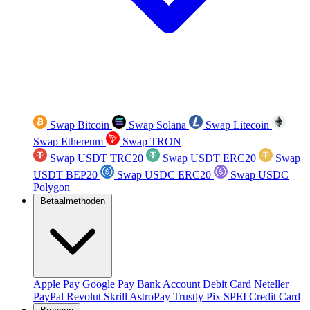
Swap Bitcoin
Swap Solana
Swap Litecoin
Swap Ethereum
Swap TRON
Swap USDT TRC20
Swap USDT ERC20
Swap
USDT BEP20
Swap USDC ERC20
Swap USDC
Polygon
Betaalmethoden
Apple Pay
Google Pay
Bank Account
Debit Card
Neteller
PayPal
Revolut
Skrill
AstroPay
Trustly
Pix
SPEI
Credit Card