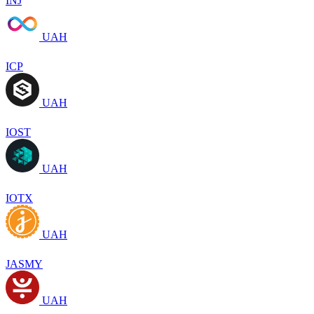
INJ
UAH
ICP
UAH
IOST
UAH
IOTX
UAH
JASMY
UAH