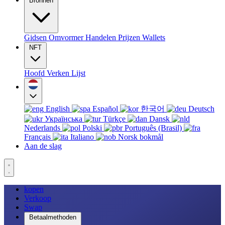
Bronnen
Gidsen
Omvormer
Handelen
Prijzen
Wallets
NFT
Hoofd
Verken
Lijst
English
Español
한국어
Deutsch
Українська
Türkçe
Dansk
Nederlands
Polski
Português (Brasil)
Français
Italiano
Norsk bokmål
Aan de slag
kopen
Verkoop
Swap
Betaalmethoden