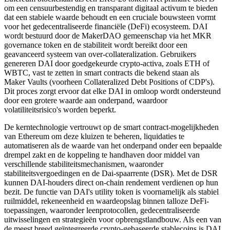
om een censuurbestendig en transparant digitaal activum te bieden
dat een stabiele waarde behoudt en een cruciale bouwsteen vormt
voor het gedecentraliseerde financiële (DeFi) ecosysteem. DAI
wordt bestuurd door de MakerDAO gemeenschap via het MKR
governance token en de stabiliteit wordt bereikt door een
geavanceerd systeem van over-collateralization. Gebruikers
genereren DAI door goedgekeurde crypto-activa, zoals ETH of
WBTC, vast te zetten in smart contracts die bekend staan als
Maker Vaults (voorheen Collateralized Debt Positions of CDP's).
Dit proces zorgt ervoor dat elke DAI in omloop wordt ondersteund
door een grotere waarde aan onderpand, waardoor
volatiliteitsrisico's worden beperkt.
De kerntechnologie vertrouwt op de smart contract-mogelijkheden
van Ethereum om deze kluizen te beheren, liquidaties te
automatiseren als de waarde van het onderpand onder een bepaalde
drempel zakt en de koppeling te handhaven door middel van
verschillende stabiliteitsmechanismen, waaronder
stabiliteitsvergoedingen en de Dai-spaarrente (DSR). Met de DSR
kunnen DAI-houders direct on-chain rendement verdienen op hun
bezit. De functie van DAI's utility token is voornamelijk als stabiel
ruilmiddel, rekeneenheid en waardeopslag binnen talloze DeFi-
toepassingen, waaronder leenprotocollen, gedecentraliseerde
uitwisselingen en strategieën voor opbrengstlandbouw. Als een van
de meest breed geïntegreerde crypto-gebaseerde stablecoins is DAI