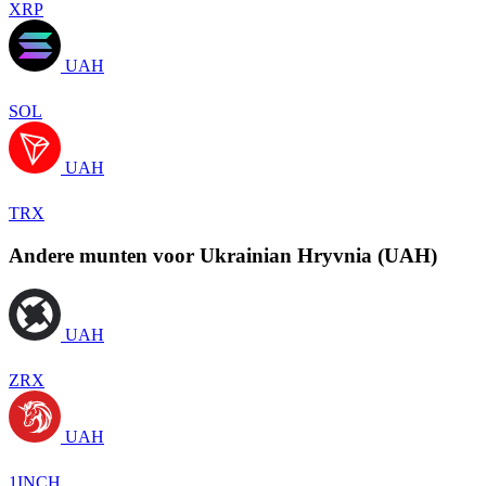
XRP
UAH
SOL
UAH
TRX
Andere munten voor Ukrainian Hryvnia (UAH)
UAH
ZRX
UAH
1INCH