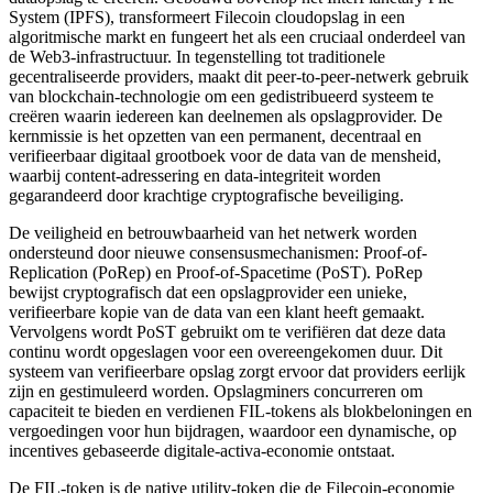
System (IPFS), transformeert Filecoin cloudopslag in een
algoritmische markt en fungeert het als een cruciaal onderdeel van
de Web3-infrastructuur. In tegenstelling tot traditionele
gecentraliseerde providers, maakt dit peer-to-peer-netwerk gebruik
van blockchain-technologie om een gedistribueerd systeem te
creëren waarin iedereen kan deelnemen als opslagprovider. De
kernmissie is het opzetten van een permanent, decentraal en
verifieerbaar digitaal grootboek voor de data van de mensheid,
waarbij content-adressering en data-integriteit worden
gegarandeerd door krachtige cryptografische beveiliging.
De veiligheid en betrouwbaarheid van het netwerk worden
ondersteund door nieuwe consensusmechanismen: Proof-of-
Replication (PoRep) en Proof-of-Spacetime (PoST). PoRep
bewijst cryptografisch dat een opslagprovider een unieke,
verifieerbare kopie van de data van een klant heeft gemaakt.
Vervolgens wordt PoST gebruikt om te verifiëren dat deze data
continu wordt opgeslagen voor een overeengekomen duur. Dit
systeem van verifieerbare opslag zorgt ervoor dat providers eerlijk
zijn en gestimuleerd worden. Opslagminers concurreren om
capaciteit te bieden en verdienen FIL-tokens als blokbeloningen en
vergoedingen voor hun bijdragen, waardoor een dynamische, op
incentives gebaseerde digitale-activa-economie ontstaat.
De FIL-token is de native utility-token die de Filecoin-economie