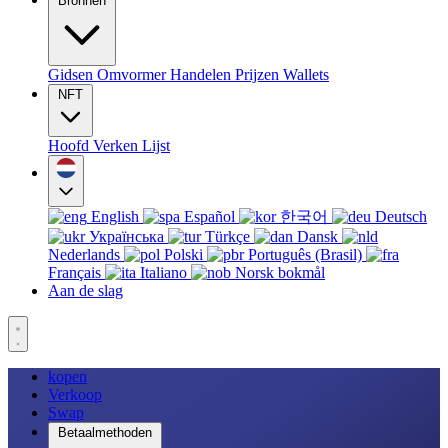
Bronnen
Gidsen
Omvormer
Handelen
Prijzen
Wallets
NFT
Hoofd
Verken
Lijst
English
Español
한국어
Deutsch
Українська
Türkçe
Dansk
Nederlands
Polski
Português (Brasil)
Français
Italiano
Norsk bokmål
Aan de slag
kopen
Verkoop
Swap
Betaalmethoden