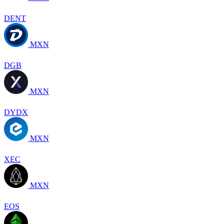
DENT
MXN
DGB
MXN
DYDX
MXN
XEC
MXN
EOS