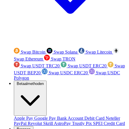
Swap Bitcoin
Swap Solana
Swap Litecoin
Swap Ethereum
Swap TRON
Swap USDT TRC20
Swap USDT ERC20
Swap
USDT BEP20
Swap USDC ERC20
Swap USDC
Polygon
Betaalmethoden
Apple Pay
Google Pay
Bank Account
Debit Card
Neteller
PayPal
Revolut
Skrill
AstroPay
Trustly
Pix
SPEI
Credit Card