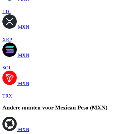
LTC
MXN
XRP
MXN
SOL
MXN
TRX
Andere munten voor Mexican Peso (MXN)
MXN