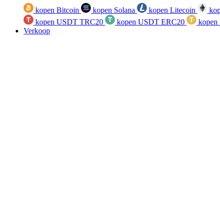
kopen Bitcoin
kopen Solana
kopen Litecoin
kop
kopen USDT TRC20
kopen USDT ERC20
kopen
Verkoop