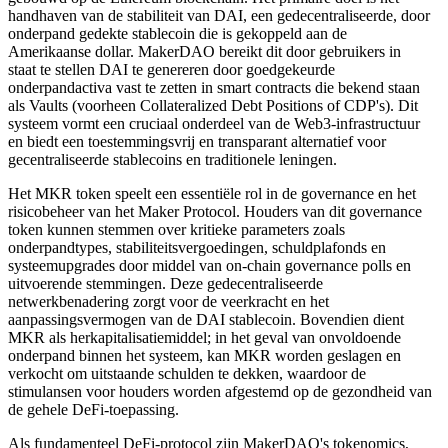
handhaven van de stabiliteit van DAI, een gedecentraliseerde, door
onderpand gedekte stablecoin die is gekoppeld aan de
Amerikaanse dollar. MakerDAO bereikt dit door gebruikers in
staat te stellen DAI te genereren door goedgekeurde
onderpandactiva vast te zetten in smart contracts die bekend staan
als Vaults (voorheen Collateralized Debt Positions of CDP's). Dit
systeem vormt een cruciaal onderdeel van de Web3-infrastructuur
en biedt een toestemmingsvrij en transparant alternatief voor
gecentraliseerde stablecoins en traditionele leningen.
Het MKR token speelt een essentiële rol in de governance en het
risicobeheer van het Maker Protocol. Houders van dit governance
token kunnen stemmen over kritieke parameters zoals
onderpandtypes, stabiliteitsvergoedingen, schuldplafonds en
systeemupgrades door middel van on-chain governance polls en
uitvoerende stemmingen. Deze gedecentraliseerde
netwerkbenadering zorgt voor de veerkracht en het
aanpassingsvermogen van de DAI stablecoin. Bovendien dient
MKR als herkapitalisatiemiddel; in het geval van onvoldoende
onderpand binnen het systeem, kan MKR worden geslagen en
verkocht om uitstaande schulden te dekken, waardoor de
stimulansen voor houders worden afgestemd op de gezondheid van
de gehele DeFi-toepassing.
Als fundamenteel DeFi-protocol zijn MakerDAO's tokenomics,