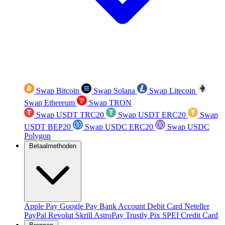
Swap Bitcoin
Swap Solana
Swap Litecoin
Swap Ethereum
Swap TRON
Swap USDT TRC20
Swap USDT ERC20
Swap
USDT BEP20
Swap USDC ERC20
Swap USDC
Polygon
Betaalmethoden
Apple Pay
Google Pay
Bank Account
Debit Card
Neteller
PayPal
Revolut
Skrill
AstroPay
Trustly
Pix
SPEI
Credit Card