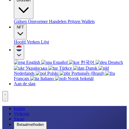
Bronnen
Gidsen
Omvormer
Handelen
Prijzen
Wallets
NFT
Hoofd
Verken
Lijst
English
Español
한국어
Deutsch
Українська
Türkçe
Dansk
Nederlands
Polski
Português (Brasil)
Français
Italiano
Norsk bokmål
Aan de slag
kopen
Verkoop
Swap
Betaalmethoden