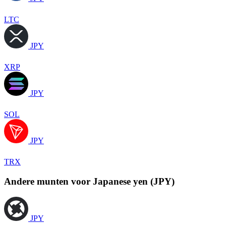
LTC
JPY
XRP
JPY
SOL
JPY
TRX
Andere munten voor Japanese yen (JPY)
JPY