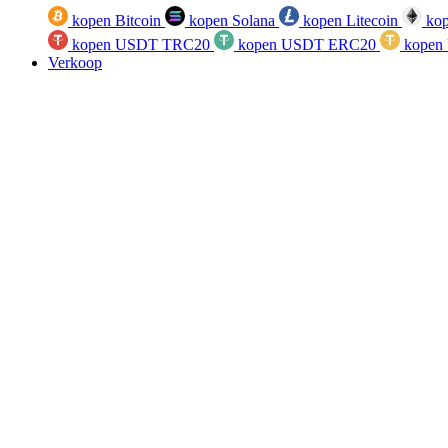
kopen Bitcoin
kopen Solana
kopen Litecoin
kop
kopen USDT TRC20
kopen USDT ERC20
kopen
Verkoop