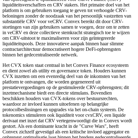
liquiditeitsverschaffers en CRV stakers. Het primaire doel van het
platform is om gebruikers toegang te geven tot verhoogde CRV-
beloningen zonder de noodzaak van het persoonlijk vastzetten van
substantiële CRV voor veCRV. Convex bereikt dit door CRV-
stortingen van zijn gebruikers samen te voegen, deze om te zetten
in veCRV en deze collectieve stemkracht strategisch toe te wijzen
om CRV-uitstoot te maximaliseren voor zijn geïntegreerde
liquiditeitspools. Deze innovatieve aanpak binnen haar slimme
contractarchitectuur democratiseert hogere DeFi-opbrengsten
binnen het gedecentraliseerde netwerk.
Het CVX token staat centraal in het Convex Finance ecosysteem
en dient zowel als utility en governance token. Houders kunnen
CVX inzetten om een evenredig deel van de inkomsten van het
platform te ontvangen, die worden gegenereerd uit
prestatievergoedingen op de gestimuleerde CRV-opbrengsten; dit
inzetmechanisme biedt een directe stimulans. Bovendien
beschikken houders van CVX-tokens over bestuursrechten,
waardoor ze invloed kunnen uitoefenen op belangrijke
protocolbeslissingen en upgrades via het on-chain systeem. De
tokenomics stimuleren ook liquiditeit voor cvxCRV, een liquide
derivaat met inzet dat CRV vertegenwoordigt die in Convex wordt
gestort. Als een dominante kracht in de "Curve Wars", heeft
Convex zichzelf gevestigd als een kritische invloed aggregator en
opbrengst optimalisatie laag binnen het bredere gedecentraliseerde