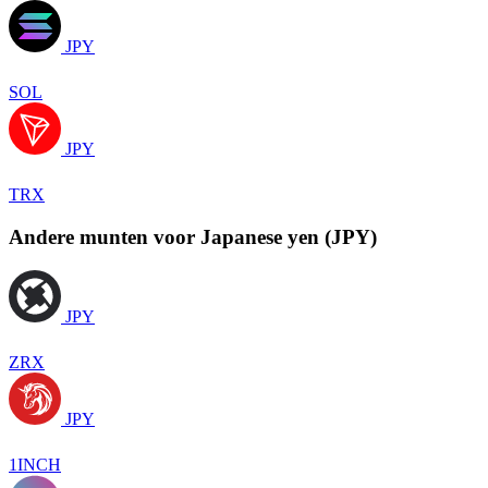
JPY
SOL
JPY
TRX
Andere munten voor Japanese yen (JPY)
JPY
ZRX
JPY
1INCH