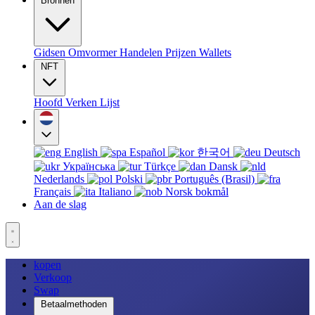
Bronnen
Gidsen
Omvormer
Handelen
Prijzen
Wallets
NFT
Hoofd
Verken
Lijst
English
Español
한국어
Deutsch
Українська
Türkçe
Dansk
Nederlands
Polski
Português (Brasil)
Français
Italiano
Norsk bokmål
Aan de slag
kopen
Verkoop
Swap
Betaalmethoden