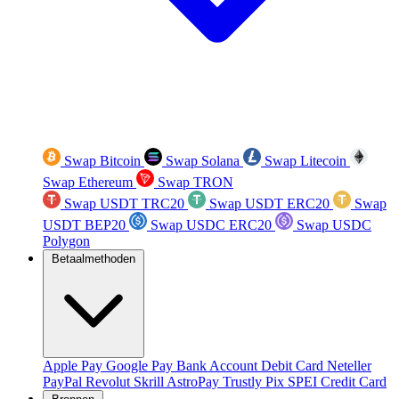
Swap Bitcoin
Swap Solana
Swap Litecoin
Swap Ethereum
Swap TRON
Swap USDT TRC20
Swap USDT ERC20
Swap
USDT BEP20
Swap USDC ERC20
Swap USDC
Polygon
Betaalmethoden
Apple Pay
Google Pay
Bank Account
Debit Card
Neteller
PayPal
Revolut
Skrill
AstroPay
Trustly
Pix
SPEI
Credit Card