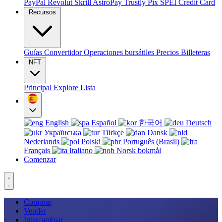
PayPal
Revolut
Skrill
AstroPay
Trustly
Pix
SPEI
Credit Card
Recursos
Guías
Convertidor
Operaciones bursátiles
Precios
Billeteras
NFT
Principal
Explore
Lista
English
Español
한국어
Deutsch
Українська
Türkçe
Dansk
Nederlands
Polski
Português (Brasil)
Français
Italiano
Norsk bokmål
Comenzar
Comprar
Vender
Intercambiar