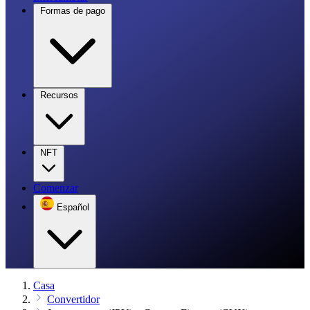
Formas de pago
Recursos
NFT
Comenzar
Español
Casa
Convertidor