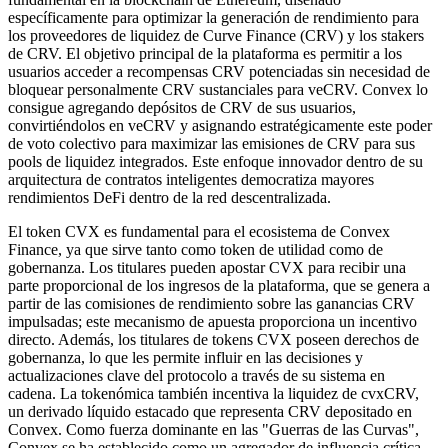
específicamente para optimizar la generación de rendimiento para
los proveedores de liquidez de Curve Finance (CRV) y los stakers
de CRV. El objetivo principal de la plataforma es permitir a los
usuarios acceder a recompensas CRV potenciadas sin necesidad de
bloquear personalmente CRV sustanciales para veCRV. Convex lo
consigue agregando depósitos de CRV de sus usuarios,
convirtiéndolos en veCRV y asignando estratégicamente este poder
de voto colectivo para maximizar las emisiones de CRV para sus
pools de liquidez integrados. Este enfoque innovador dentro de su
arquitectura de contratos inteligentes democratiza mayores
rendimientos DeFi dentro de la red descentralizada.
El token CVX es fundamental para el ecosistema de Convex
Finance, ya que sirve tanto como token de utilidad como de
gobernanza. Los titulares pueden apostar CVX para recibir una
parte proporcional de los ingresos de la plataforma, que se genera a
partir de las comisiones de rendimiento sobre las ganancias CRV
impulsadas; este mecanismo de apuesta proporciona un incentivo
directo. Además, los titulares de tokens CVX poseen derechos de
gobernanza, lo que les permite influir en las decisiones y
actualizaciones clave del protocolo a través de su sistema en
cadena. La tokenómica también incentiva la liquidez de cvxCRV,
un derivado líquido estacado que representa CRV depositado en
Convex. Como fuerza dominante en las "Guerras de las Curvas",
Convex se ha establecido como un agregador de influencia crítica