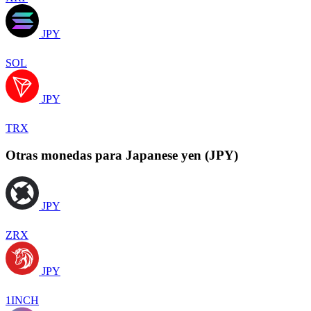
JPY
SOL
JPY
TRX
Otras monedas para Japanese yen (JPY)
JPY
ZRX
JPY
1INCH