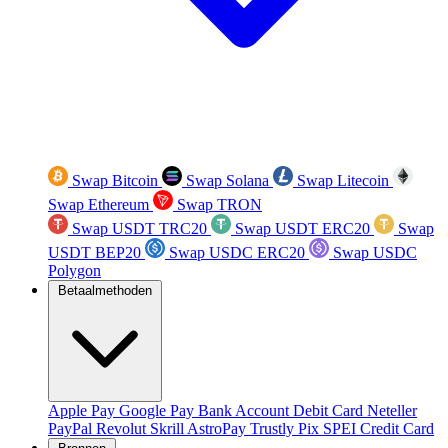
Swap Bitcoin
Swap Solana
Swap Litecoin
Swap Ethereum
Swap TRON
Swap USDT TRC20
Swap USDT ERC20
Swap
USDT BEP20
Swap USDC ERC20
Swap USDC
Polygon
Betaalmethoden
Apple Pay
Google Pay
Bank Account
Debit Card
Neteller
PayPal
Revolut
Skrill
AstroPay
Trustly
Pix
SPEI
Credit Card