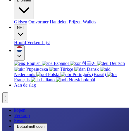
Bronnen
Gidsen
Omvormer
Handelen
Prijzen
Wallets
NFT
Hoofd
Verken
Lijst
English
Español
한국어
Deutsch
Українська
Türkçe
Dansk
Nederlands
Polski
Português (Brasil)
Français
Italiano
Norsk bokmål
Aan de slag
kopen
Verkoop
Swap
Betaalmethoden