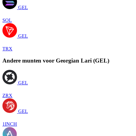
GEL
SOL
GEL
TRX
Andere munten voor Georgian Lari (GEL)
GEL
ZRX
GEL
1INCH