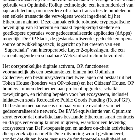
gebruik van Optimistic Rollup technologie, een kernonderdeel van
zijn architectuur, om meerdere off-chain transacties te bundelen in
een enkele transactie die vervolgens wordt ingediend bij het
Ethereum mainnet. Deze aanpak erft de robuuste cryptografische
beveiliging van Ethereum en maakt tegelijkertijd snellere en
goedkopere operaties voor gedecentraliseerde applicaties (dApps)
mogelijk. De OP Stack, de gestandaardiseerde, gedeelde en open-
source ontwikkelingsstack, is gericht op het creëren van een
"Superchain" van interoperabele Layer 2-oplossingen, die een
samenhangende en schaalbare Web3-infrastructuur bevordert.
Het oorspronkelijke digitale activum, OP, functioneert
voornamelijk als een bestuurstoken binnen het Optimism
Collective, een bestuurssysteem met twee lagen dat bestaat uit het
Token House (houders van OP-tokens) en het Citizens' House. OP
houders kunnen deelnemen aan protocol upgrades, schatkist
toewijzingen, en richting bepalen voor het ecosysteem, inclusief
initiatieven zoals Retroactive Public Goods Funding (RetroPGF).
Dit bestuursmechanisme is cruciaal voor de evolutie van het
gedecentraliseerde netwerk. De EVM-equivalentie van Optimism
zorgt ervoor dat ontwikkelaars bestaande Ethereum smart contracts
en dApps eenvoudig kunnen migreren, waardoor een levendig
ecosysteem van DeFi-toepassingen en andere on-chain activiteiten
die op zoek zijn naar efficiënte uitvoering wordt gestimuleerd,
zonder dat dit ten koste gaat van de fundamentele veiligheid en