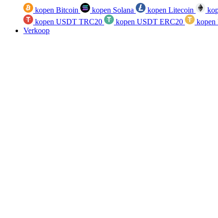
kopen Bitcoin
kopen Solana
kopen Litecoin
kop
kopen USDT TRC20
kopen USDT ERC20
kopen
Verkoop