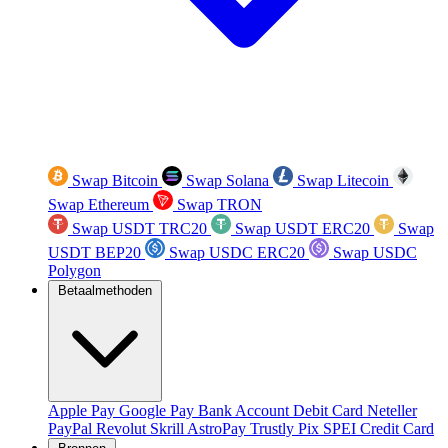
Swap Bitcoin
Swap Solana
Swap Litecoin
Swap Ethereum
Swap TRON
Swap USDT TRC20
Swap USDT ERC20
Swap
USDT BEP20
Swap USDC ERC20
Swap USDC
Polygon
Betaalmethoden
Apple Pay
Google Pay
Bank Account
Debit Card
Neteller
PayPal
Revolut
Skrill
AstroPay
Trustly
Pix
SPEI
Credit Card