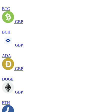
BTC
GBP
BCH
GBP
ADA
GBP
DOGE
GBP
ETH