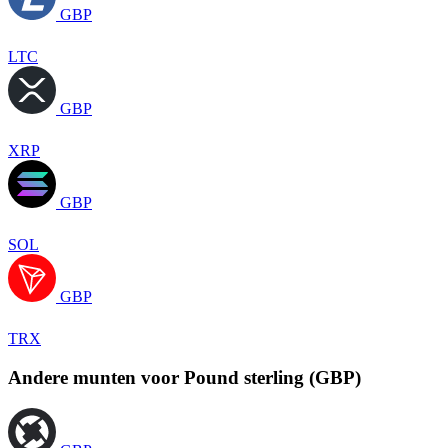
GBP
LTC
GBP
XRP
GBP
SOL
GBP
TRX
Andere munten voor Pound sterling (GBP)