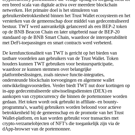
een breed scala van digitale activa over meerdere blockchain
netwerken. Het primaire doel is het stimuleren van
gebruikersbetrokkenheid binnen het Trust Wallet ecosysteem en het
versterken van de gemeenschap door middel van gedecentraliseerd
bestuur. TWT werd aanvankelijk gelanceerd als een BEP-2 token
op de BNB Beacon Chain en later uitgebreid naar de BEP-20
standaard op de BNB Smart Chain, waardoor de interoperabiliteit
met DeFi-toepassingen en smart contracts werd verbeterd.
De kernfunctionaliteit van TWT is gericht op het bieden van
tastbare voordelen aan gebruikers van de Trust Wallet. Token
houders kunnen TWT gebruiken voor bestuursparticipatie,
waardoor ze kunnen stemmen over belangrijke
platformbeslissingen, zoals nieuwe functie-integraties,
ondersteunde blockchain toevoegingen en algemene wallet
ontwikkelingsvoorstellen. Verder biedt TWT nut door kortingen op
in-app gedecentraliseerde uitwisselingsdiensten (DEX) en
aankopen van cryptocurrency die binnen de portemonnee worden
gedaan. Het token wordt ook gebruikt in affiliate- en bounty-
programma's, waarbij gebruikers worden beloond voor actieve
betrokkenheid bij de gemeenschap en de promotie van het Trust
Wallet-platform, en kan worden gebruikt voor transacties met
crypto-verzamelobjecten of NFT's die toegankelijk zijn via de
dApp-browser van de portemonnee.