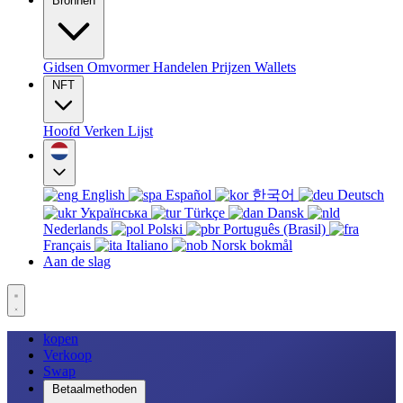
Bronnen
Gidsen
Omvormer
Handelen
Prijzen
Wallets
NFT
Hoofd
Verken
Lijst
English
Español
한국어
Deutsch
Українська
Türkçe
Dansk
Nederlands
Polski
Português (Brasil)
Français
Italiano
Norsk bokmål
Aan de slag
kopen
Verkoop
Swap
Betaalmethoden