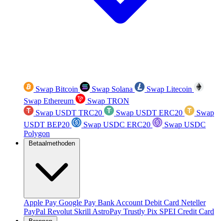
Swap Bitcoin
Swap Solana
Swap Litecoin
Swap Ethereum
Swap TRON
Swap USDT TRC20
Swap USDT ERC20
Swap
USDT BEP20
Swap USDC ERC20
Swap USDC
Polygon
Betaalmethoden
Apple Pay
Google Pay
Bank Account
Debit Card
Neteller
PayPal
Revolut
Skrill
AstroPay
Trustly
Pix
SPEI
Credit Card