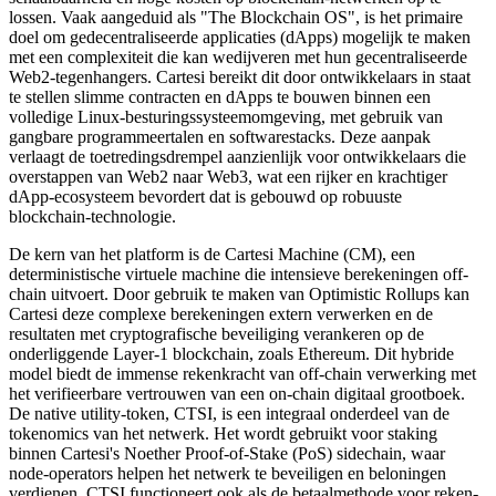
lossen. Vaak aangeduid als "The Blockchain OS", is het primaire
doel om gedecentraliseerde applicaties (dApps) mogelijk te maken
met een complexiteit die kan wedijveren met hun gecentraliseerde
Web2-tegenhangers. Cartesi bereikt dit door ontwikkelaars in staat
te stellen slimme contracten en dApps te bouwen binnen een
volledige Linux-besturingssysteemomgeving, met gebruik van
gangbare programmeertalen en softwarestacks. Deze aanpak
verlaagt de toetredingsdrempel aanzienlijk voor ontwikkelaars die
overstappen van Web2 naar Web3, wat een rijker en krachtiger
dApp-ecosysteem bevordert dat is gebouwd op robuuste
blockchain-technologie.
De kern van het platform is de Cartesi Machine (CM), een
deterministische virtuele machine die intensieve berekeningen off-
chain uitvoert. Door gebruik te maken van Optimistic Rollups kan
Cartesi deze complexe berekeningen extern verwerken en de
resultaten met cryptografische beveiliging verankeren op de
onderliggende Layer-1 blockchain, zoals Ethereum. Dit hybride
model biedt de immense rekenkracht van off-chain verwerking met
het verifieerbare vertrouwen van een on-chain digitaal grootboek.
De native utility-token, CTSI, is een integraal onderdeel van de
tokenomics van het netwerk. Het wordt gebruikt voor staking
binnen Cartesi's Noether Proof-of-Stake (PoS) sidechain, waar
node-operators helpen het netwerk te beveiligen en beloningen
verdienen. CTSI functioneert ook als de betaalmethode voor reken-