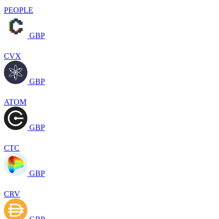
PEOPLE
GBP
CVX
GBP
ATOM
GBP
CTC
GBP
CRV