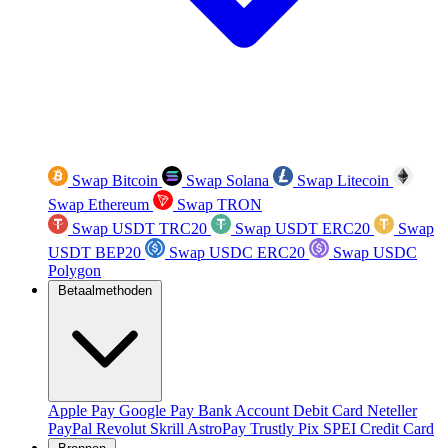
Swap Bitcoin
Swap Solana
Swap Litecoin
Swap Ethereum
Swap TRON
Swap USDT TRC20
Swap USDT ERC20
Swap
USDT BEP20
Swap USDC ERC20
Swap USDC
Polygon
Betaalmethoden
Apple Pay
Google Pay
Bank Account
Debit Card
Neteller
PayPal
Revolut
Skrill
AstroPay
Trustly
Pix
SPEI
Credit Card