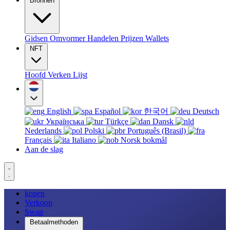
Bronnen
Gidsen
Omvormer
Handelen
Prijzen
Wallets
NFT
Hoofd
Verken
Lijst
English
Español
한국어
Deutsch
Українська
Türkçe
Dansk
Nederlands
Polski
Português (Brasil)
Français
Italiano
Norsk bokmål
Aan de slag
kopen
Verkoop
Swap
Betaalmethoden