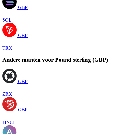
GBP
SOL
GBP
TRX
Andere munten voor Pound sterling (GBP)
GBP
ZRX
GBP
1INCH