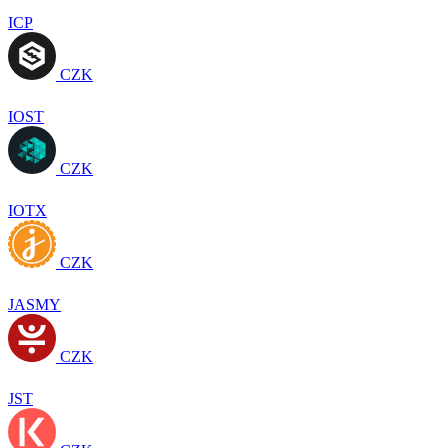
ICP
CZK
IOST
CZK
IOTX
CZK
JASMY
CZK
JST