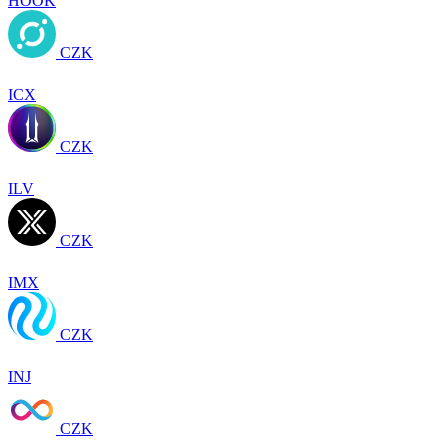
HOOK
CZK
ICX
CZK
ILV
CZK
IMX
CZK
INJ
CZK