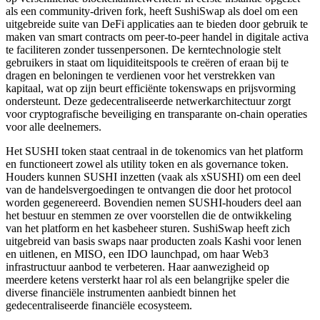
als een community-driven fork, heeft SushiSwap als doel om een
uitgebreide suite van DeFi applicaties aan te bieden door gebruik te
maken van smart contracts om peer-to-peer handel in digitale activa
te faciliteren zonder tussenpersonen. De kerntechnologie stelt
gebruikers in staat om liquiditeitspools te creëren of eraan bij te
dragen en beloningen te verdienen voor het verstrekken van
kapitaal, wat op zijn beurt efficiënte tokenswaps en prijsvorming
ondersteunt. Deze gedecentraliseerde netwerkarchitectuur zorgt
voor cryptografische beveiliging en transparante on-chain operaties
voor alle deelnemers.
Het SUSHI token staat centraal in de tokenomics van het platform
en functioneert zowel als utility token en als governance token.
Houders kunnen SUSHI inzetten (vaak als xSUSHI) om een deel
van de handelsvergoedingen te ontvangen die door het protocol
worden gegenereerd. Bovendien nemen SUSHI-houders deel aan
het bestuur en stemmen ze over voorstellen die de ontwikkeling
van het platform en het kasbeheer sturen. SushiSwap heeft zich
uitgebreid van basis swaps naar producten zoals Kashi voor lenen
en uitlenen, en MISO, een IDO launchpad, om haar Web3
infrastructuur aanbod te verbeteren. Haar aanwezigheid op
meerdere ketens versterkt haar rol als een belangrijke speler die
diverse financiële instrumenten aanbiedt binnen het
gedecentraliseerde financiële ecosysteem.