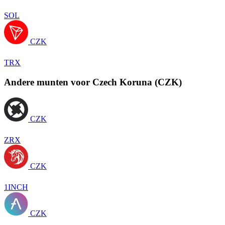
SOL
CZK
TRX
Andere munten voor Czech Koruna (CZK)
CZK
ZRX
CZK
1INCH
CZK