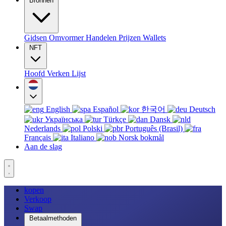
Bronnen
Gidsen
Omvormer
Handelen
Prijzen
Wallets
NFT
Hoofd
Verken
Lijst
English
Español
한국어
Deutsch
Українська
Türkçe
Dansk
Nederlands
Polski
Português (Brasil)
Français
Italiano
Norsk bokmål
Aan de slag
kopen
Verkoop
Swap
Betaalmethoden