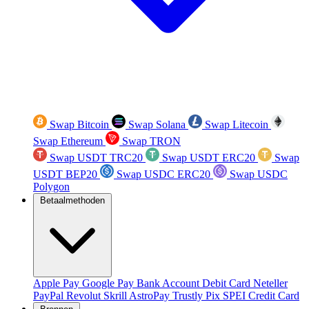
Swap Bitcoin
Swap Solana
Swap Litecoin
Swap Ethereum
Swap TRON
Swap USDT TRC20
Swap USDT ERC20
Swap
USDT BEP20
Swap USDC ERC20
Swap USDC
Polygon
Betaalmethoden
Apple Pay
Google Pay
Bank Account
Debit Card
Neteller
PayPal
Revolut
Skrill
AstroPay
Trustly
Pix
SPEI
Credit Card