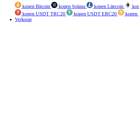
kopen Bitcoin
kopen Solana
kopen Litecoin
kop
kopen USDT TRC20
kopen USDT ERC20
kopen
Verkoop