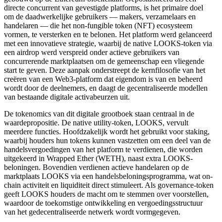
directe concurrent van gevestigde platforms, is het primaire doel
om de daadwerkelijke gebruikers — makers, verzamelaars en
handelaren — die het non-fungible token (NFT) ecosysteem
vormen, te versterken en te belonen. Het platform werd gelanceerd
met een innovatieve strategie, waarbij de native LOOKS-token via
een airdrop werd verspreid onder actieve gebruikers van
concurrerende marktplaatsen om de gemeenschap een vliegende
start te geven. Deze aanpak onderstreept de kernfilosofie van het
creëren van een Web3-platform dat eigendom is van en beheerd
wordt door de deelnemers, en daagt de gecentraliseerde modellen
van bestaande digitale activabeurzen uit.
De tokenomics van dit digitale grootboek staan centraal in de
waardepropositie. De native utility-token, LOOKS, vervult
meerdere functies. Hoofdzakelijk wordt het gebruikt voor staking,
waarbij houders hun tokens kunnen vastzetten om een deel van de
handelsvergoedingen van het platform te verdienen, die worden
uitgekeerd in Wrapped Ether (WETH), naast extra LOOKS-
beloningen. Bovendien verdienen actieve handelaren op de
marktplaats LOOKS via een handelsbeloningsprogramma, wat on-
chain activiteit en liquiditeit direct stimuleert. Als governance-token
geeft LOOKS houders de macht om te stemmen over voorstellen,
waardoor de toekomstige ontwikkeling en vergoedingsstructuur
van het gedecentraliseerde netwerk wordt vormgegeven.