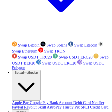
Swap Bitcoin
Swap Solana
Swap Litecoin
Swap Ethereum
Swap TRON
Swap USDT TRC20
Swap USDT ERC20
Swap
USDT BEP20
Swap USDC ERC20
Swap USDC
Polygon
Betaalmethoden
Apple Pay
Google Pay
Bank Account
Debit Card
Neteller
PayPal
Revolut
Skrill
AstroPay
Trustly
Pix
SPEI
Credit Card