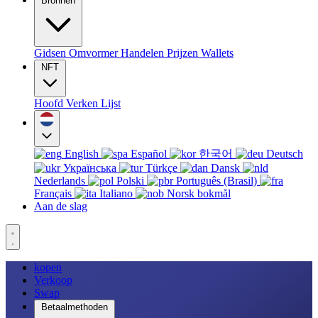
Bronnen
Gidsen
Omvormer
Handelen
Prijzen
Wallets
NFT
Hoofd
Verken
Lijst
English
Español
한국어
Deutsch
Українська
Türkçe
Dansk
Nederlands
Polski
Português (Brasil)
Français
Italiano
Norsk bokmål
Aan de slag
kopen
Verkoop
Swap
Betaalmethoden