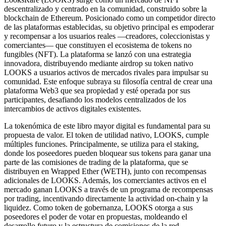
descentralizado y centrado en la comunidad, construido sobre la
blockchain de Ethereum. Posicionado como un competidor directo
de las plataformas establecidas, su objetivo principal es empoderar
y recompensar a los usuarios reales —creadores, coleccionistas y
comerciantes— que constituyen el ecosistema de tokens no
fungibles (NFT). La plataforma se lanzó con una estrategia
innovadora, distribuyendo mediante airdrop su token nativo
LOOKS a usuarios activos de mercados rivales para impulsar su
comunidad. Este enfoque subraya su filosofía central de crear una
plataforma Web3 que sea propiedad y esté operada por sus
participantes, desafiando los modelos centralizados de los
intercambios de activos digitales existentes.
La tokenómica de este libro mayor digital es fundamental para su
propuesta de valor. El token de utilidad nativo, LOOKS, cumple
múltiples funciones. Principalmente, se utiliza para el staking,
donde los poseedores pueden bloquear sus tokens para ganar una
parte de las comisiones de trading de la plataforma, que se
distribuyen en Wrapped Ether (WETH), junto con recompensas
adicionales de LOOKS. Además, los comerciantes activos en el
mercado ganan LOOKS a través de un programa de recompensas
por trading, incentivando directamente la actividad on-chain y la
liquidez. Como token de gobernanza, LOOKS otorga a sus
poseedores el poder de votar en propuestas, moldeando el
desarrollo futuro y la estructura de comisiones de la red