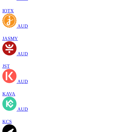
IOTX
AUD
JASMY
AUD
JST
AUD
KAVA
AUD
KCS