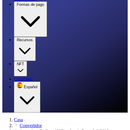
Formas de pago
Recursos
NFT
Comenzar
Español
Casa
Convertidor