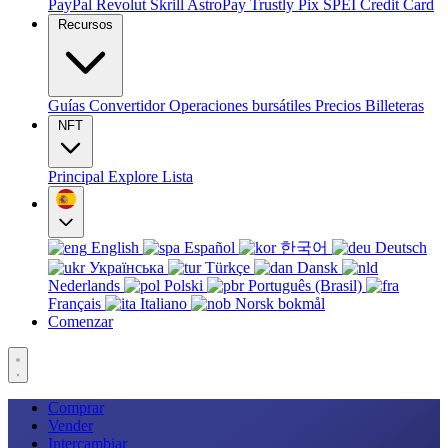
PayPal
Revolut
Skrill
AstroPay
Trustly
Pix
SPEI
Credit Card
Recursos
Guías
Convertidor
Operaciones bursátiles
Precios
Billeteras
NFT
Principal
Explore
Lista
English
Español
한국어
Deutsch
Українська
Türkçe
Dansk
Nederlands
Polski
Português (Brasil)
Français
Italiano
Norsk bokmål
Comenzar
Comprar
Vender
Intercambiar