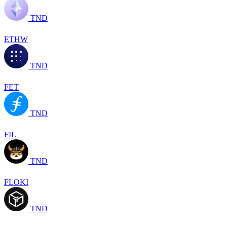
TND
ETHW
TND
FET
TND
FIL
TND
FLOKI
TND