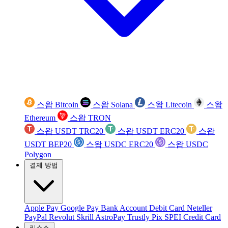
스왑 Bitcoin
스왑 Solana
스왑 Litecoin
스왑
Ethereum
스왑 TRON
스왑 USDT TRC20
스왑 USDT ERC20
스왑
USDT BEP20
스왑 USDC ERC20
스왑 USDC
Polygon
결제 방법
Apple Pay
Google Pay
Bank Account
Debit Card
Neteller
PayPal
Revolut
Skrill
AstroPay
Trustly
Pix
SPEI
Credit Card
리소스