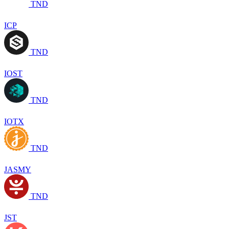
TND
ICP
TND
IOST
TND
IOTX
TND
JASMY
TND
JST