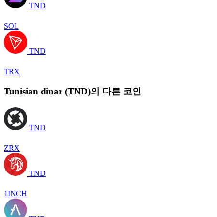
TND
SOL
TND
TRX
Tunisian dinar (TND)의 다른 코인
TND
ZRX
TND
1INCH