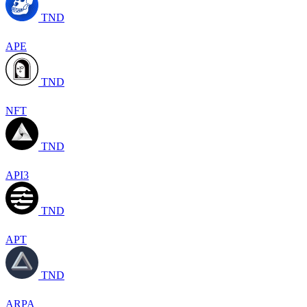
TND
APE
TND
NFT
TND
API3
TND
APT
TND
ARPA