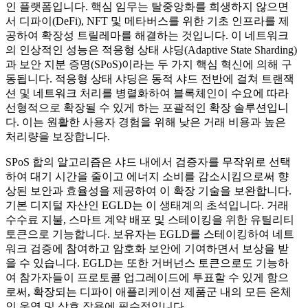
인 플랫폼입니다. 핵심 임무는 탈중앙화를 희생하지 않으면
서 디파이(DeFi), NFT 및 메타버스를 위한 기초 인프라를 제
공하여 확장성 트릴레마를 해결하는 것입니다. 이 네트워크
의 인상적인 성능은 적응형 상태 샤딩(Adaptive State Sharding)
과 보안 지분 증명(SPoS)이라는 두 가지 핵심 혁신에 의해 구
동됩니다. 적응형 상태 샤딩은 동적 샤드 전반에 걸쳐 트랜잭
션 및 네트워크 처리를 병렬화하여 블록체인이 수요에 따라
선형적으로 확장될 수 있게 하는 포괄적인 확장 솔루션입니
다. 이는 원활한 사용자 경험을 위해 낮은 거래 비용과 높은
처리량을 보장합니다.
SPoS 합의 알고리즘은 샤드 내에서 검증자를 무작위로 선택
하여 대기 시간을 줄이고 에너지 소비를 감소시킴으로써 향
상된 보안과 효율성을 제공하여 이 확장 기술을 보완합니다.
기본 디지털 자산인 EGLD는 이 생태계의 초석입니다. 거래
수수료 지불, 스마트 계약 배포 및 스테이킹을 위한 유틸리티
토큰으로 기능합니다. 보유자는 EGLD를 스테이킹하여 네트
워크 검증에 참여하고 암호화 보안에 기여하면서 보상을 받
을 수 있습니다. EGLD는 또한 거버넌스 토큰으로도 기능하
여 참가자들이 프로토콜 업그레이드에 투표할 수 있게 함으
로써, 확장되는 디파이 애플리케이션 제품군 내의 모든 온체
인 운영 및 상호 작용에 필수적입니다.