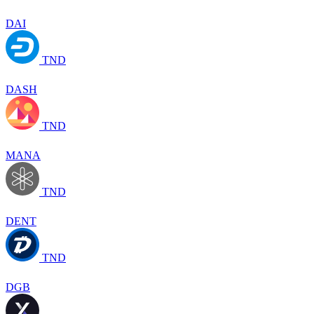
DAI
TND
DASH
TND
MANA
TND
DENT
TND
DGB