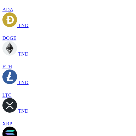
ADA
TND
DOGE
TND
ETH
TND
LTC
TND
XRP