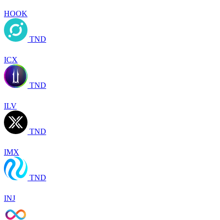
HOOK
TND
ICX
TND
ILV
TND
IMX
TND
INJ