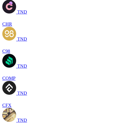
TND
CHR
TND
C98
TND
COMP
TND
CFX
TND