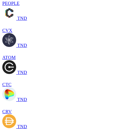
PEOPLE
TND
CVX
TND
ATOM
TND
CTC
TND
CRV
TND