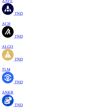
AAVE
TND
ACH
TND
ALGO
TND
TLM
TND
ANKR
TND