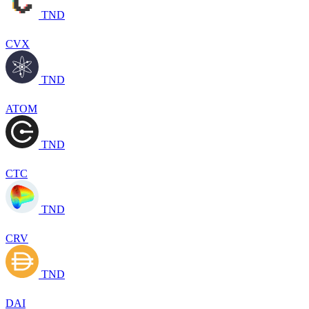
TND
CVX
TND
ATOM
TND
CTC
TND
CRV
TND
DAI