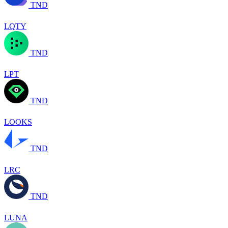
TND
LQTY
TND
LPT
TND
LOOKS
TND
LRC
TND
LUNA