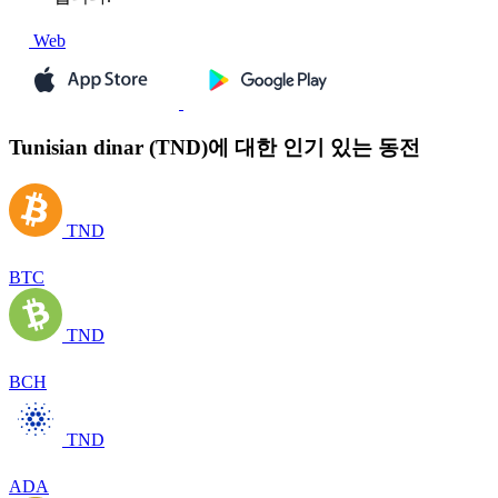
Web
Tunisian dinar (TND)에 대한 인기 있는 동전
TND
BTC
TND
BCH
TND
ADA