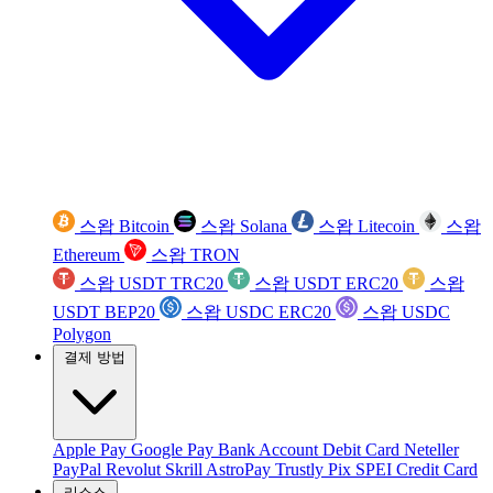
스왑 Bitcoin
스왑 Solana
스왑 Litecoin
스왑
Ethereum
스왑 TRON
스왑 USDT TRC20
스왑 USDT ERC20
스왑
USDT BEP20
스왑 USDC ERC20
스왑 USDC
Polygon
결제 방법
Apple Pay
Google Pay
Bank Account
Debit Card
Neteller
PayPal
Revolut
Skrill
AstroPay
Trustly
Pix
SPEI
Credit Card
리소스