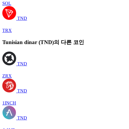
SOL
TND
TRX
Tunisian dinar (TND)의 다른 코인
TND
ZRX
TND
1INCH
TND