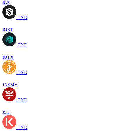
ICP
TND
IOST
TND
IOTX
TND
JASMY
TND
JST
TND