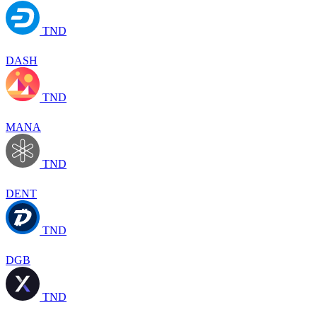
TND
DASH
TND
MANA
TND
DENT
TND
DGB
TND