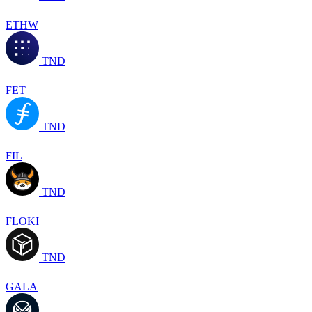
ETHW
TND
FET
TND
FIL
TND
FLOKI
TND
GALA