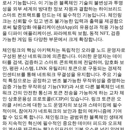
로서 기능합니다. 이 기능은 블록체인 기술의 불변성과 투명
성을 외부 세계의 방대한 정보 자원과 결합하는 하이브리드
스마트 컨트랙트를 만드는 데 필수적인 기능입니다. 체인링
크는 신뢰할 수 있고 변조 불가능한 입력과 출력을 제공함으
로써 탈중앙화 애플리케이션(dApp)의 유용성과 적용 가능성
을 디파이 애플리케이션, 파라메트릭 보험, 동적 NFT, 검증
가능한 게임 등 다양한 부문에서 크게 확장합니다.
체인링크의 핵심 아키텍처는 독립적인 오라클 노드 운영자로
구성된 분산 네트워크에 의존합니다. 이러한 운영자는 데이
터를 검색, 검증하고 스마트 콘트랙트에 전달하며, 암호화 보
안, 평판 시스템, LINK 유틸리티 토큰으로 구동되는 경제적
인센티브를 통해 네트워크 무결성을 유지합니다. 주요 기술
적 특징으로는 공정하고 변조 불가능한 무작위성을 증명하는
검증 가능한 무작위성 기능(VRF)과 서로 다른 블록체인 네트
워크 간의 안전한 통신과 토큰 전송을 가능하게 하는 교차 체
인 상호운용성 프로토콜(CCIP)이 있습니다. 링크 토큰은 오
라클 서비스에 대한 노드 운영자의 보상과 스테이킹에 필수
적이며, 참여자가 네트워크의 보안과 합의 메커니즘에 기여
할 수 있도록 합니다. 체인링크는 광범위한 블록체인 생태계
와 지속적인 혁신에 필수적인 중요한 데이터 피드와 오프체
인 계산을 제공하는 웹3.0 인프라의 기본 요소로 널리 알려져