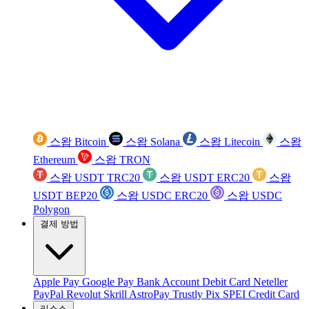
스왑 Bitcoin
스왑 Solana
스왑 Litecoin
스왑
Ethereum
스왑 TRON
스왑 USDT TRC20
스왑 USDT ERC20
스왑
USDT BEP20
스왑 USDC ERC20
스왑 USDC
Polygon
결제 방법
Apple Pay
Google Pay
Bank Account
Debit Card
Neteller
PayPal
Revolut
Skrill
AstroPay
Trustly
Pix
SPEI
Credit Card
리소스