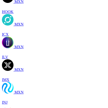
MXN
HOOK
MXN
ICX
MXN
ILV
MXN
IMX
MXN
INJ