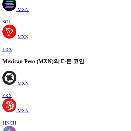
MXN
SOL
MXN
TRX
Mexican Peso (MXN)의 다른 코인
MXN
ZRX
MXN
1INCH