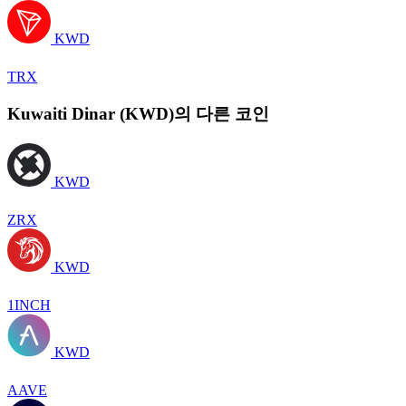
KWD
TRX
Kuwaiti Dinar (KWD)의 다른 코인
KWD
ZRX
KWD
1INCH
KWD
AAVE