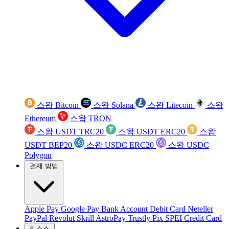
스왑 Bitcoin
스왑 Solana
스왑 Litecoin
스왑
Ethereum
스왑 TRON
스왑 USDT TRC20
스왑 USDT ERC20
스왑
USDT BEP20
스왑 USDC ERC20
스왑 USDC
Polygon
결제 방법
Apple Pay
Google Pay
Bank Account
Debit Card
Neteller
PayPal
Revolut
Skrill
AstroPay
Trustly
Pix
SPEI
Credit Card
리소스