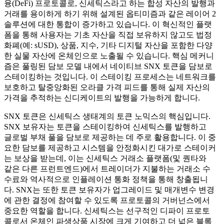
융(DeFi) 프로토콜로, 신세틱스라고 하는 합성 자산의 발행과
거래를 용이하게 하기 위해 설계된 옵티미즘과 같은 레이어 2
솔루션에 대한 통합이 증가하고 있습니다. 이 혁신적인 플랫
폼을 통해 사용자는 기초 자산을 직접 보유하지 않고도 법정
화폐(예: sUSD), 상품, 지수, 기타 디지털 자산을 포함한 다양
한 실물 자산에 온체인으로 노출될 수 있습니다. 핵심 메커니
즘은 풀링된 담보 모델 내에서 네이티브 SNX 토큰을 담보로
스테이킹하는 것입니다. 이 스테이킹 프로세스는 네트워크를
보호하고 탈중앙화된 오라클 가격 피드를 통해 실제 자산의
가격을 추적하는 신디케이트의 발행을 가능하게 합니다.
SNX 토큰은 신세틱스 생태계의 토큰 노믹스의 핵심입니다.
SNX 보유자는 토큰을 스테이킹하여 신세틱스를 발행하고
글로벌 부채 풀을 담보로 제공하는 데 주로 활용합니다. 이 중
요한 담보를 제공하고 시스템을 안정화시킨 대가로 스테이커
는 보상을 받는데, 이는 신세틱스 거래소 플랫폼(및 퀀타와
같은 다른 프런트엔드)에서 트레이더가 지불하는 거래소 수
수료와 역사적으로 인플레이션 통화 정책을 통해 창출됩니
다. SNX는 또한 토큰 보유자가 업그레이드 및 매개변수 변경
에 관한 결정에 참여할 수 있도록 프로토콜의 거버넌스에서
중요한 역할을 합니다. 신세틱스는 선구적인 디파이 프로토
콜로서 온체인 파생상품 시장에 크게 기여하고 더 넓은 블록