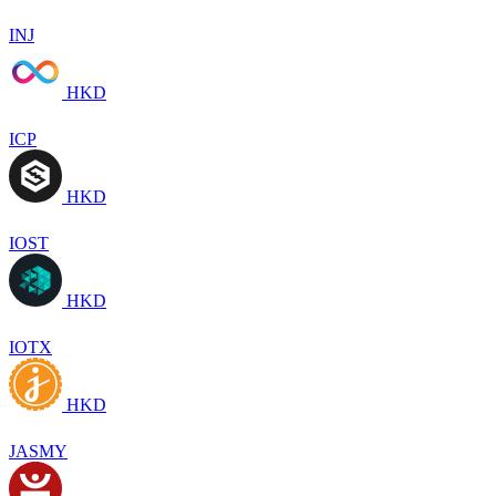
INJ
HKD
ICP
HKD
IOST
HKD
IOTX
HKD
JASMY