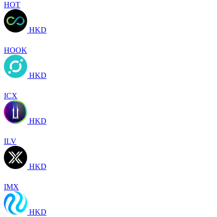
HOT
HKD
HOOK
HKD
ICX
HKD
ILV
HKD
IMX
HKD