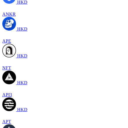
HKD
ANKR
HKD
APE
HKD
NFT
HKD
API3
HKD
APT