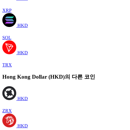
XRP
HKD
SOL
HKD
TRX
Hong Kong Dollar (HKD)의 다른 코인
HKD
ZRX
HKD