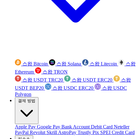
스왑 Bitcoin
스왑 Solana
스왑 Litecoin
스왑
Ethereum
스왑 TRON
스왑 USDT TRC20
스왑 USDT ERC20
스왑
USDT BEP20
스왑 USDC ERC20
스왑 USDC
Polygon
결제 방법
Apple Pay
Google Pay
Bank Account
Debit Card
Neteller
PayPal
Revolut
Skrill
AstroPay
Trustly
Pix
SPEI
Credit Card
리소스