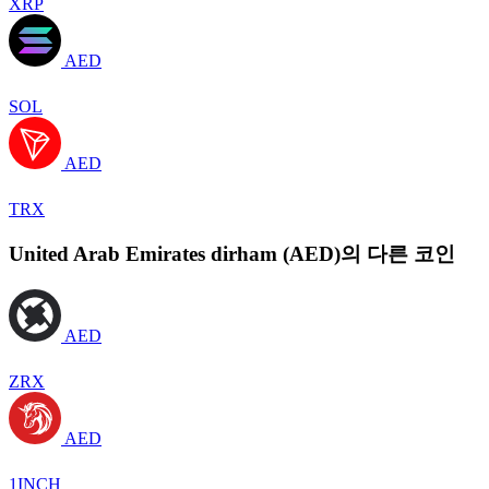
XRP
AED
SOL
AED
TRX
United Arab Emirates dirham (AED)의 다른 코인
AED
ZRX
AED
1INCH