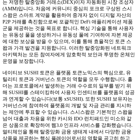
는 저명한 탈중앙화 거래소(DEX)이자 자동화된 시장 조성자
(AMM)입니다. 처음에 커뮤니티 중심의 포크로 구상된 스시
스왑은 스마트 계약을 활용하여 중개자 없이 디지털 자산의
P2P 거래를 촉진함으로써 포괄적인 DeFi 애플리케이션 제품
군을 제공하는 것을 목표로 합니다. 핵심 기술을 통해 사용자
는 유동성 풀을 생성하거나 유동성 풀에 기여하여 자본 제공
에 대한 보상을 받을 수 있으며, 이를 통해 효율적인 토큰 스
왑과 가격 발견을 지원합니다. 이러한 탈중앙화된 네트워크
아키텍처는 모든 참여자에게 암호학적 보안과 투명한 온체인
운영을 보장합니다.
네이티브 SUSHI 토큰은 플랫폼 토큰노믹스의 핵심으로, 유
틸리티 토큰과 거버넌스 토큰의 역할을 모두 수행합니다. 홀
더는 프로토콜에서 발생하는 거래 수수료의 일부를 받기 위
해 SUSHI를 스테이킹하여 사용자 인센티브를 플랫폼의 성공
과 연계할 수 있습니다(보통 xSUSHI). 또한 SUSHI 보유자는
거버넌스에 참여하여 플랫폼의 개발 및 자금 관리를 지시하
는 제안에 투표할 수 있습니다. 스시스왑은 기본적인 스왑을
넘어 대출과 차용을 위한 카시와 IDO 런치패드인 미소와 같
은 상품으로 확장하여 웹3.0 인프라 서비스를 강화했습니다.
멀티체인을 통해 탈중앙화 금융 생태계 내에서 다양한 금융
상품을 제공하는 핵심 플레이어로서의 역할을 공고히 하고