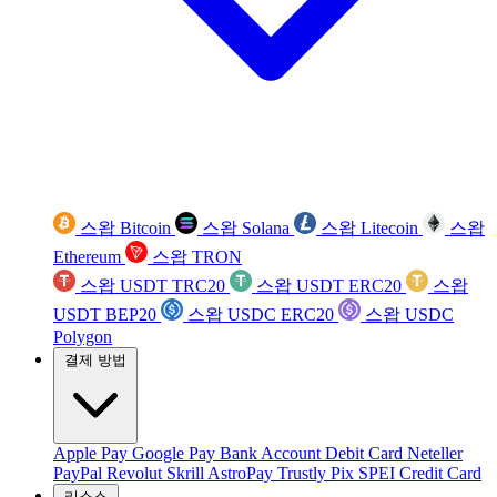
스왑 Bitcoin
스왑 Solana
스왑 Litecoin
스왑
Ethereum
스왑 TRON
스왑 USDT TRC20
스왑 USDT ERC20
스왑
USDT BEP20
스왑 USDC ERC20
스왑 USDC
Polygon
결제 방법
Apple Pay
Google Pay
Bank Account
Debit Card
Neteller
PayPal
Revolut
Skrill
AstroPay
Trustly
Pix
SPEI
Credit Card
리소스