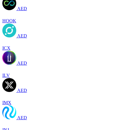
AED
HOOK
AED
ICX
AED
ILV
AED
IMX
AED
INJ