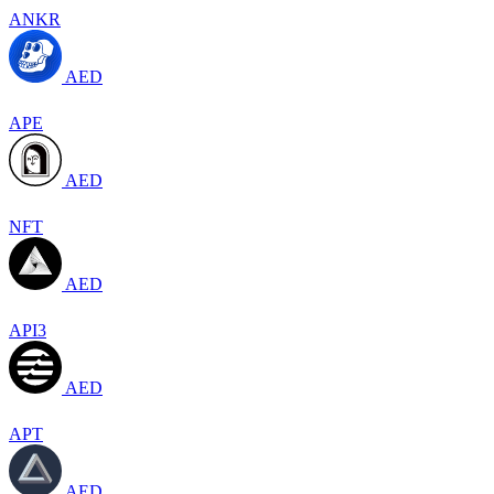
ANKR
AED
APE
AED
NFT
AED
API3
AED
APT
AED