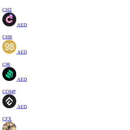
CHZ
AED
CHR
AED
C98
AED
COMP
AED
CFX