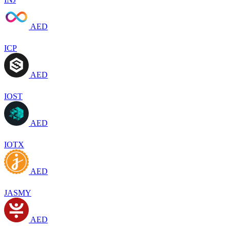
AED
ICP
AED
IOST
AED
IOTX
AED
JASMY
AED