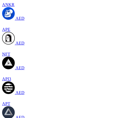
ANKR
AED
APE
AED
NFT
AED
API3
AED
APT
AED