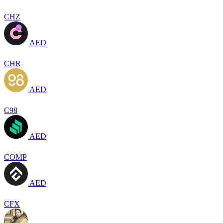
CHZ
AED
CHR
AED
C98
AED
COMP
AED
CFX