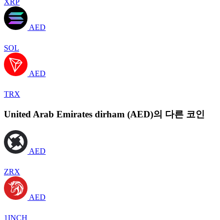
XRP
AED
SOL
AED
TRX
United Arab Emirates dirham (AED)의 다른 코인
AED
ZRX
AED
1INCH