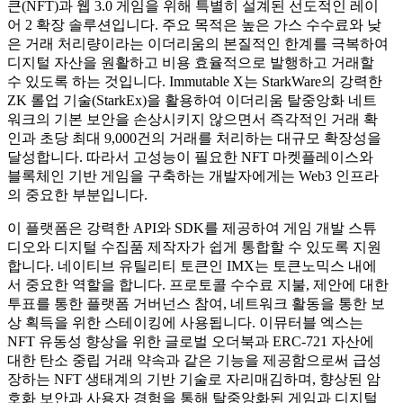
큰(NFT)과 웹 3.0 게임을 위해 특별히 설계된 선도적인 레이
어 2 확장 솔루션입니다. 주요 목적은 높은 가스 수수료와 낮
은 거래 처리량이라는 이더리움의 본질적인 한계를 극복하여
디지털 자산을 원활하고 비용 효율적으로 발행하고 거래할
수 있도록 하는 것입니다. Immutable X는 StarkWare의 강력한
ZK 롤업 기술(StarkEx)을 활용하여 이더리움 탈중앙화 네트
워크의 기본 보안을 손상시키지 않으면서 즉각적인 거래 확
인과 초당 최대 9,000건의 거래를 처리하는 대규모 확장성을
달성합니다. 따라서 고성능이 필요한 NFT 마켓플레이스와
블록체인 기반 게임을 구축하는 개발자에게는 Web3 인프라
의 중요한 부분입니다.
이 플랫폼은 강력한 API와 SDK를 제공하여 게임 개발 스튜
디오와 디지털 수집품 제작자가 쉽게 통합할 수 있도록 지원
합니다. 네이티브 유틸리티 토큰인 IMX는 토큰노믹스 내에
서 중요한 역할을 합니다. 프로토콜 수수료 지불, 제안에 대한
투표를 통한 플랫폼 거버넌스 참여, 네트워크 활동을 통한 보
상 획득을 위한 스테이킹에 사용됩니다. 이뮤터블 엑스는
NFT 유동성 향상을 위한 글로벌 오더북과 ERC-721 자산에
대한 탄소 중립 거래 약속과 같은 기능을 제공함으로써 급성
장하는 NFT 생태계의 기반 기술로 자리매김하며, 향상된 암
호화 보안과 사용자 경험을 통해 탈중앙화된 게임과 디지털