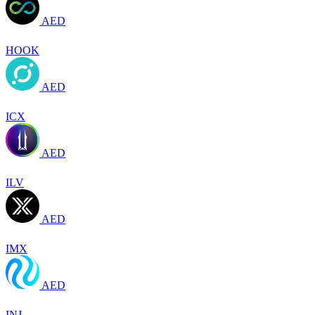
AED
HOOK
AED
ICX
AED
ILV
AED
IMX
AED
INJ