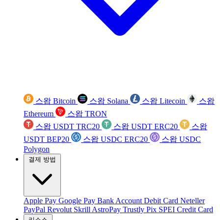
스왑 Bitcoin
스왑 Solana
스왑 Litecoin
스왑
Ethereum
스왑 TRON
스왑 USDT TRC20
스왑 USDT ERC20
스왑
USDT BEP20
스왑 USDC ERC20
스왑 USDC
Polygon
결제 방법
Apple Pay
Google Pay
Bank Account
Debit Card
Neteller
PayPal
Revolut
Skrill
AstroPay
Trustly
Pix
SPEI
Credit Card
리소스