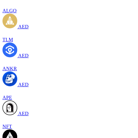
ALGO
AED
TLM
AED
ANKR
AED
APE
AED
NFT