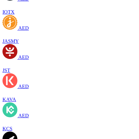
IOTX
AED
JASMY
AED
JST
AED
KAVA
AED
KCS