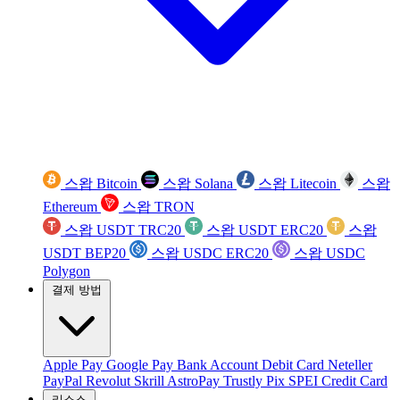
스왑 Bitcoin
스왑 Solana
스왑 Litecoin
스왑
Ethereum
스왑 TRON
스왑 USDT TRC20
스왑 USDT ERC20
스왑
USDT BEP20
스왑 USDC ERC20
스왑 USDC
Polygon
결제 방법
Apple Pay
Google Pay
Bank Account
Debit Card
Neteller
PayPal
Revolut
Skrill
AstroPay
Trustly
Pix
SPEI
Credit Card
리소스