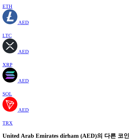
ETH
AED
LTC
AED
XRP
AED
SOL
AED
TRX
United Arab Emirates dirham (AED)의 다른 코인