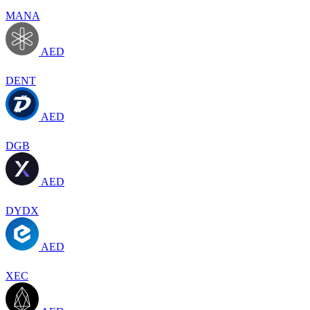
MANA
AED
DENT
AED
DGB
AED
DYDX
AED
XEC