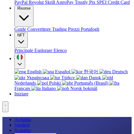
PayPal
Revolut
Skrill
AstroPay
Trustly
Pix
SPEI
Credit Card
Risorse
Guide
Convertitore
Trading
Prezzi
Portafogli
NFT
Principale
Esplorare
Elenco
English
Español
한국어
Deutsch
Українська
Türkçe
Dansk
Nederlands
Polski
Português (Brasil)
Français
Italiano
Norsk bokmål
Iniziare
Acquista
Vendere
Scambio