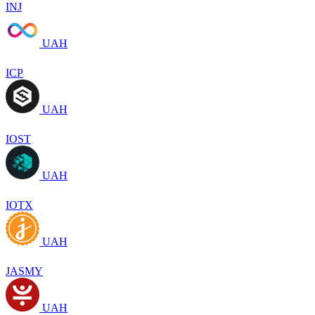
INJ
UAH
ICP
UAH
IOST
UAH
IOTX
UAH
JASMY
UAH