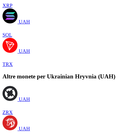
XRP
UAH
SOL
UAH
TRX
Altre monete per Ukrainian Hryvnia (UAH)
UAH
ZRX
UAH