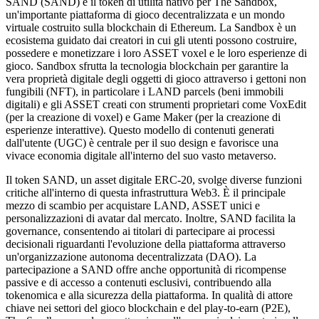
SAND (SAND) è il token di utilità nativo per The Sandbox,
un'importante piattaforma di gioco decentralizzata e un mondo
virtuale costruito sulla blockchain di Ethereum. La Sandbox è un
ecosistema guidato dai creatori in cui gli utenti possono costruire,
possedere e monetizzare i loro ASSET voxel e le loro esperienze di
gioco. Sandbox sfrutta la tecnologia blockchain per garantire la
vera proprietà digitale degli oggetti di gioco attraverso i gettoni non
fungibili (NFT), in particolare i LAND parcels (beni immobili
digitali) e gli ASSET creati con strumenti proprietari come VoxEdit
(per la creazione di voxel) e Game Maker (per la creazione di
esperienze interattive). Questo modello di contenuti generati
dall'utente (UGC) è centrale per il suo design e favorisce una
vivace economia digitale all'interno del suo vasto metaverso.
Il token SAND, un asset digitale ERC-20, svolge diverse funzioni
critiche all'interno di questa infrastruttura Web3. È il principale
mezzo di scambio per acquistare LAND, ASSET unici e
personalizzazioni di avatar dal mercato. Inoltre, SAND facilita la
governance, consentendo ai titolari di partecipare ai processi
decisionali riguardanti l'evoluzione della piattaforma attraverso
un'organizzazione autonoma decentralizzata (DAO). La
partecipazione a SAND offre anche opportunità di ricompense
passive e di accesso a contenuti esclusivi, contribuendo alla
tokenomica e alla sicurezza della piattaforma. In qualità di attore
chiave nei settori del gioco blockchain e del play-to-earn (P2E),