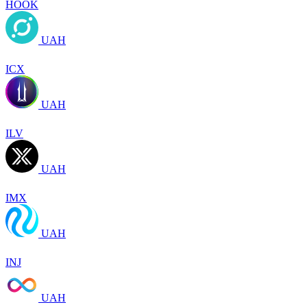
HOOK
UAH
ICX
UAH
ILV
UAH
IMX
UAH
INJ
UAH