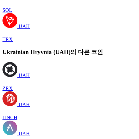
SOL
UAH
TRX
Ukrainian Hryvnia (UAH)의 다른 코인
UAH
ZRX
UAH
1INCH
UAH