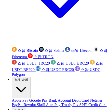
스왑 Bitcoin
스왑 Solana
스왑 Litecoin
스왑
Ethereum
스왑 TRON
스왑 USDT TRC20
스왑 USDT ERC20
스왑
USDT BEP20
스왑 USDC ERC20
스왑 USDC
Polygon
결제 방법
Apple Pay
Google Pay
Bank Account
Debit Card
Neteller
PayPal
Revolut
Skrill
AstroPay
Trustly
Pix
SPEI
Credit Card
리소스