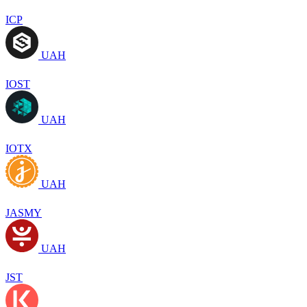
ICP
UAH
IOST
UAH
IOTX
UAH
JASMY
UAH
JST