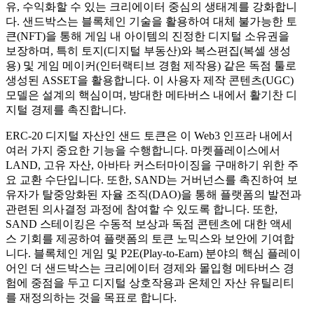
유, 수익화할 수 있는 크리에이터 중심의 생태계를 강화합니
다. 샌드박스는 블록체인 기술을 활용하여 대체 불가능한 토
큰(NFT)을 통해 게임 내 아이템의 진정한 디지털 소유권을
보장하며, 특히 토지(디지털 부동산)와 복스편집(복셀 생성
용) 및 게임 메이커(인터랙티브 경험 제작용) 같은 독점 툴로
생성된 ASSET을 활용합니다. 이 사용자 제작 콘텐츠(UGC)
모델은 설계의 핵심이며, 방대한 메타버스 내에서 활기찬 디
지털 경제를 촉진합니다.
ERC-20 디지털 자산인 샌드 토큰은 이 Web3 인프라 내에서
여러 가지 중요한 기능을 수행합니다. 마켓플레이스에서
LAND, 고유 자산, 아바타 커스터마이징을 구매하기 위한 주
요 교환 수단입니다. 또한, SAND는 거버넌스를 촉진하여 보
유자가 탈중앙화된 자율 조직(DAO)을 통해 플랫폼의 발전과
관련된 의사결정 과정에 참여할 수 있도록 합니다. 또한,
SAND 스테이킹은 수동적 보상과 독점 콘텐츠에 대한 액세
스 기회를 제공하여 플랫폼의 토큰 노믹스와 보안에 기여합
니다. 블록체인 게임 및 P2E(Play-to-Earn) 분야의 핵심 플레이
어인 더 샌드박스는 크리에이터 경제와 몰입형 메타버스 경
험에 중점을 두고 디지털 상호작용과 온체인 자산 유틸리티
를 재정의하는 것을 목표로 합니다.