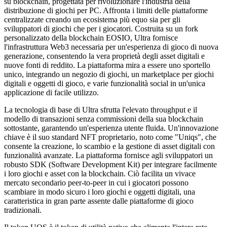
su blockchain, progettata per rivoluzionare l'industria della
distribuzione di giochi per PC. Affronta i limiti delle piattaforme
centralizzate creando un ecosistema più equo sia per gli
sviluppatori di giochi che per i giocatori. Costruita su un fork
personalizzato della blockchain EOSIO, Ultra fornisce
l'infrastruttura Web3 necessaria per un'esperienza di gioco di nuova
generazione, consentendo la vera proprietà degli asset digitali e
nuove fonti di reddito. La piattaforma mira a essere uno sportello
unico, integrando un negozio di giochi, un marketplace per giochi
digitali e oggetti di gioco, e varie funzionalità social in un'unica
applicazione di facile utilizzo.
La tecnologia di base di Ultra sfrutta l'elevato throughput e il
modello di transazioni senza commissioni della sua blockchain
sottostante, garantendo un'esperienza utente fluida. Un'innovazione
chiave è il suo standard NFT proprietario, noto come "Uniqs", che
consente la creazione, lo scambio e la gestione di asset digitali con
funzionalità avanzate. La piattaforma fornisce agli sviluppatori un
robusto SDK (Software Development Kit) per integrare facilmente
i loro giochi e asset con la blockchain. Ciò facilita un vivace
mercato secondario peer-to-peer in cui i giocatori possono
scambiare in modo sicuro i loro giochi e oggetti digitali, una
caratteristica in gran parte assente dalle piattaforme di gioco
tradizionali.