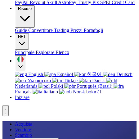
PayPal
Revolut
Skrill
AstroPay
Trustly
Pix
SPEI
Credit Card
Risorse
Guide
Convertitore
Trading
Prezzi
Portafogli
NFT
Principale
Esplorare
Elenco
English
Español
한국어
Deutsch
Українська
Türkçe
Dansk
Nederlands
Polski
Português (Brasil)
Français
Italiano
Norsk bokmål
Iniziare
Acquista
Vendere
Scambio