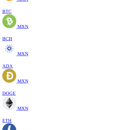
BTC
MXN
BCH
MXN
ADA
MXN
DOGE
MXN
ETH