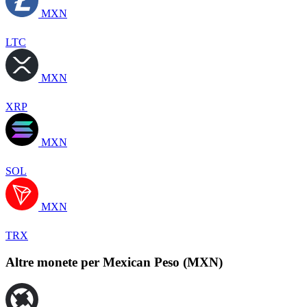
MXN
LTC
MXN
XRP
MXN
SOL
MXN
TRX
Altre monete per Mexican Peso (MXN)