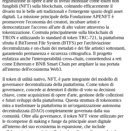
registrazione di opere d'arte di livello mondiale come token non
fungibili (NFT) sulla blockchain, colmando efficacemente il
divario tra le belle arti tradizionali e l'emergente spazio degli asset
digitali. La missione principale della Fondazione APENFT è
promuovere l'economia dei creatori, incubare artisti e
democratizzare l'accesso all'arte di alto valore attraverso la
tokenizzazione. Costruita principalmente sulla blockchain di
TRON e utilizzando lo standard di token TRC-721, la piattaforma
sfrutta il BitTorrent File System (BTFS) per l'archiviazione
decentralizzata e on-chain dei metadati e dei file artistici sottostanti,
garantendo permanenza e sicurezza crittografica. Il progetto
enfatizza anche l'interoperabilità cross-chain, connettendosi a reti
come Ethereum e BNB Smart Chain per ampliare la sua portata
all'interno dell'ecosistema Web3.
Il token di utilità nativo, NFT, è parte integrante del modello di
governance decentralizzata della piattaforma. Come token di
governance, concede ai detentori il diritto di voto su decisioni
chiave, come acquisizioni di opere d'arte, gestione delle collezioni
e futuri sviluppi della piattaforma. Questa struttura di tokenomics
mira a trasformare la piattaforma in un'organizzazione autonoma
decentralizzata (DAO) completamente governata dalla sua
comunità. Oltre alla governance, il token NFT viene utilizzato per
le ricompense di staking e funge da principale asset digitale
all'interno del suo ecosistema in espansione, che include