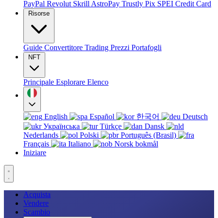
PayPal
Revolut
Skrill
AstroPay
Trustly
Pix
SPEI
Credit Card
Risorse
Guide
Convertitore
Trading
Prezzi
Portafogli
NFT
Principale
Esplorare
Elenco
English
Español
한국어
Deutsch
Українська
Türkçe
Dansk
Nederlands
Polski
Português (Brasil)
Français
Italiano
Norsk bokmål
Iniziare
Acquista
Vendere
Scambio