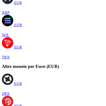
EUR
XRP
EUR
SOL
EUR
TRX
Altre monete per Euro (EUR)
EUR
ZRX
EUR