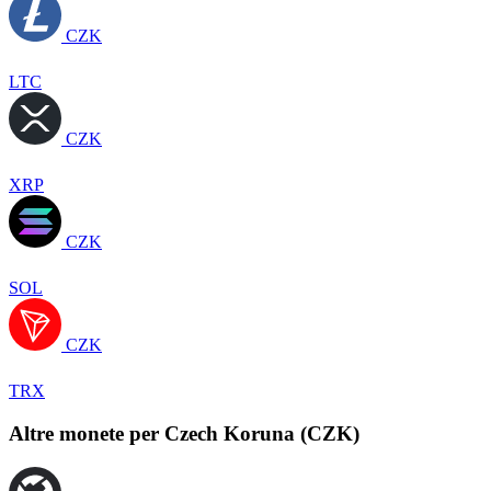
CZK
LTC
CZK
XRP
CZK
SOL
CZK
TRX
Altre monete per Czech Koruna (CZK)