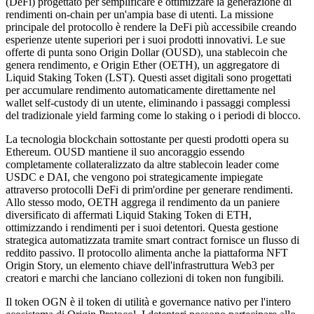
(DeFi) progettato per semplificare e ottimizzare la generazione di
rendimenti on-chain per un'ampia base di utenti. La missione
principale del protocollo è rendere la DeFi più accessibile creando
esperienze utente superiori per i suoi prodotti innovativi. Le sue
offerte di punta sono Origin Dollar (OUSD), una stablecoin che
genera rendimento, e Origin Ether (OETH), un aggregatore di
Liquid Staking Token (LST). Questi asset digitali sono progettati
per accumulare rendimento automaticamente direttamente nel
wallet self-custody di un utente, eliminando i passaggi complessi
del tradizionale yield farming come lo staking o i periodi di blocco.
La tecnologia blockchain sottostante per questi prodotti opera su
Ethereum. OUSD mantiene il suo ancoraggio essendo
completamente collateralizzato da altre stablecoin leader come
USDC e DAI, che vengono poi strategicamente impiegate
attraverso protocolli DeFi di prim'ordine per generare rendimenti.
Allo stesso modo, OETH aggrega il rendimento da un paniere
diversificato di affermati Liquid Staking Token di ETH,
ottimizzando i rendimenti per i suoi detentori. Questa gestione
strategica automatizzata tramite smart contract fornisce un flusso di
reddito passivo. Il protocollo alimenta anche la piattaforma NFT
Origin Story, un elemento chiave dell'infrastruttura Web3 per
creatori e marchi che lanciano collezioni di token non fungibili.
Il token OGN è il token di utilità e governance nativo per l'intero