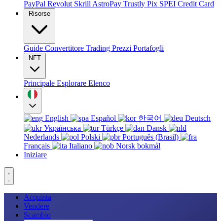
PayPal
Revolut
Skrill
AstroPay
Trustly
Pix
SPEI
Credit Card
Risorse
Guide
Convertitore
Trading
Prezzi
Portafogli
NFT
Principale
Esplorare
Elenco
English
Español
한국어
Deutsch
Українська
Türkçe
Dansk
Nederlands
Polski
Português (Brasil)
Français
Italiano
Norsk bokmål
Iniziare
Acquista
Vendere
Scambio