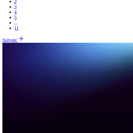
2
3
4
5
...
11
Suivant