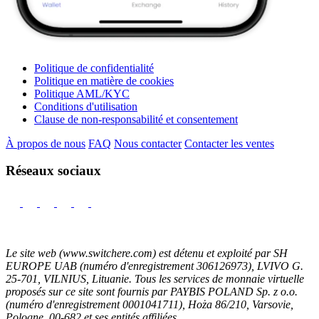
Politique de confidentialité
Politique en matière de cookies
Politique AML/KYC
Conditions d'utilisation
Clause de non-responsabilité et consentement
À propos de nous
FAQ
Nous contacter
Contacter les ventes
Réseaux sociaux
Le site web (www.switchere.com) est détenu et exploité par SH
EUROPE UAB (numéro d'enregistrement 306126973), LVIVO G.
25-701, VILNIUS, Lituanie. Tous les services de monnaie virtuelle
proposés sur ce site sont fournis par PAYBIS POLAND Sp. z o.o.
(numéro d'enregistrement 0001041711), Hoża 86/210, Varsovie,
Pologne, 00-682 et ses entités affiliées.