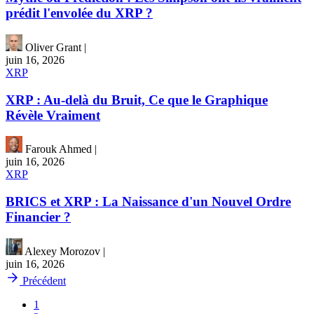
prédit l'envolée du XRP ?
Oliver Grant
|
juin 16, 2026
XRP
XRP : Au-delà du Bruit, Ce que le Graphique
Révèle Vraiment
Farouk Ahmed
|
juin 16, 2026
XRP
BRICS et XRP : La Naissance d'un Nouvel Ordre
Financier ?
Alexey Morozov
|
juin 16, 2026
Précédent
1