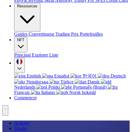
PayPal
Revolut
Skrill
AstroPay
Trustly
Pix
SPEI
Credit Card
Ressources
Guides
Convertisseur
Trading
Prix
Portefeuilles
NFT
Principal
Explorer
Liste
English
Español
한국어
Deutsch
Українська
Türkçe
Dansk
Nederlands
Polski
Português (Brasil)
Français
Italiano
Norsk bokmål
Commencer
Acheter
Vendre