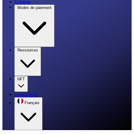
Échange
Modes de paiement
Ressources
NFT
Commencer
Français