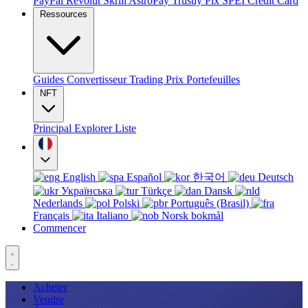
PayPal
Revolut
Skrill
AstroPay
Trustly
Pix
SPEI
Credit Card
Ressources
Guides
Convertisseur
Trading
Prix
Portefeuilles
NFT
Principal
Explorer
Liste
English
Español
한국어
Deutsch
Українська
Türkçe
Dansk
Nederlands
Polski
Português (Brasil)
Français
Italiano
Norsk bokmål
Commencer
Acheter
Vendre