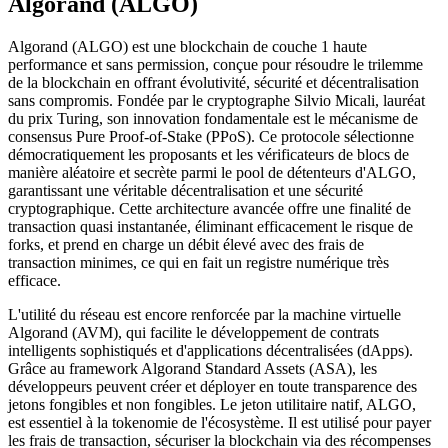
Algorand (ALGO)
Algorand (ALGO) est une blockchain de couche 1 haute
performance et sans permission, conçue pour résoudre le trilemme
de la blockchain en offrant évolutivité, sécurité et décentralisation
sans compromis. Fondée par le cryptographe Silvio Micali, lauréat
du prix Turing, son innovation fondamentale est le mécanisme de
consensus Pure Proof-of-Stake (PPoS). Ce protocole sélectionne
démocratiquement les proposants et les vérificateurs de blocs de
manière aléatoire et secrète parmi le pool de détenteurs d'ALGO,
garantissant une véritable décentralisation et une sécurité
cryptographique. Cette architecture avancée offre une finalité de
transaction quasi instantanée, éliminant efficacement le risque de
forks, et prend en charge un débit élevé avec des frais de
transaction minimes, ce qui en fait un registre numérique très
efficace.
L'utilité du réseau est encore renforcée par la machine virtuelle
Algorand (AVM), qui facilite le développement de contrats
intelligents sophistiqués et d'applications décentralisées (dApps).
Grâce au framework Algorand Standard Assets (ASA), les
développeurs peuvent créer et déployer en toute transparence des
jetons fongibles et non fongibles. Le jeton utilitaire natif, ALGO,
est essentiel à la tokenomie de l'écosystème. Il est utilisé pour payer
les frais de transaction, sécuriser la blockchain via des récompenses