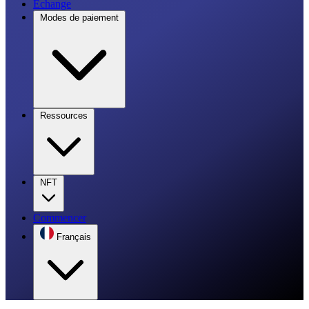
Échange
Modes de paiement
Ressources
NFT
Commencer
Français