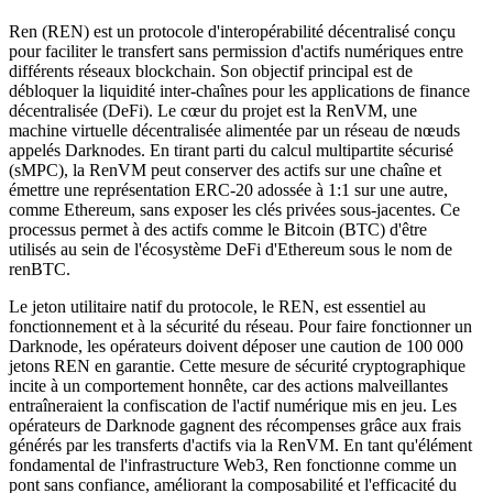
Ren (REN) est un protocole d'interopérabilité décentralisé conçu
pour faciliter le transfert sans permission d'actifs numériques entre
différents réseaux blockchain. Son objectif principal est de
débloquer la liquidité inter-chaînes pour les applications de finance
décentralisée (DeFi). Le cœur du projet est la RenVM, une
machine virtuelle décentralisée alimentée par un réseau de nœuds
appelés Darknodes. En tirant parti du calcul multipartite sécurisé
(sMPC), la RenVM peut conserver des actifs sur une chaîne et
émettre une représentation ERC-20 adossée à 1:1 sur une autre,
comme Ethereum, sans exposer les clés privées sous-jacentes. Ce
processus permet à des actifs comme le Bitcoin (BTC) d'être
utilisés au sein de l'écosystème DeFi d'Ethereum sous le nom de
renBTC.
Le jeton utilitaire natif du protocole, le REN, est essentiel au
fonctionnement et à la sécurité du réseau. Pour faire fonctionner un
Darknode, les opérateurs doivent déposer une caution de 100 000
jetons REN en garantie. Cette mesure de sécurité cryptographique
incite à un comportement honnête, car des actions malveillantes
entraîneraient la confiscation de l'actif numérique mis en jeu. Les
opérateurs de Darknode gagnent des récompenses grâce aux frais
générés par les transferts d'actifs via la RenVM. En tant qu'élément
fondamental de l'infrastructure Web3, Ren fonctionne comme un
pont sans confiance, améliorant la composabilité et l'efficacité du