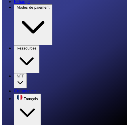
Échange
Modes de paiement
Ressources
NFT
Commencer
Français