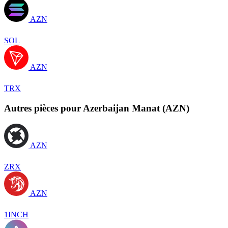
AZN
SOL
AZN
TRX
Autres pièces pour Azerbaijan Manat (AZN)
AZN
ZRX
AZN
1INCH