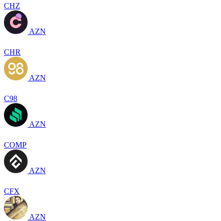
CHZ
AZN
CHR
AZN
C98
AZN
COMP
AZN
CFX
AZN