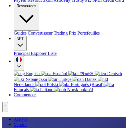
PayPal
Revolut
Skrill
AstroPay
Trustly
Pix
SPEI
Credit Card
Ressources
Guides
Convertisseur
Trading
Prix
Portefeuilles
NFT
Principal
Explorer
Liste
English
Español
한국어
Deutsch
Українська
Türkçe
Dansk
Nederlands
Polski
Português (Brasil)
Français
Italiano
Norsk bokmål
Commencer
Acheter
Vendre