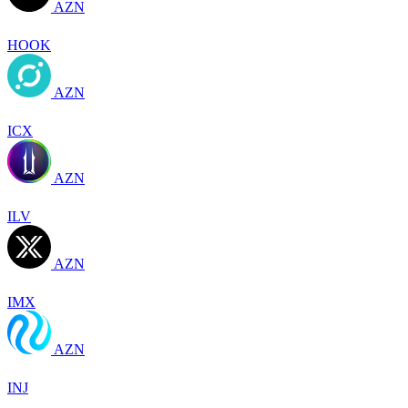
AZN
HOOK
AZN
ICX
AZN
ILV
AZN
IMX
AZN
INJ