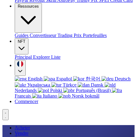
PayPal
Revolut
Skrill
AstroPay
Trustly
Pix
SPEI
Credit Card
Ressources
Guides
Convertisseur
Trading
Prix
Portefeuilles
NFT
Principal
Explorer
Liste
English
Español
한국어
Deutsch
Українська
Türkçe
Dansk
Nederlands
Polski
Português (Brasil)
Français
Italiano
Norsk bokmål
Commencer
Acheter
Vendre