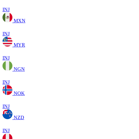
INJ
MXN
INJ
MYR
INJ
NGN
INJ
NOK
INJ
NZD
INJ