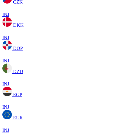
CZK
INJ
DKK
INJ
DOP
INJ
DZD
INJ
EGP
INJ
EUR
INJ