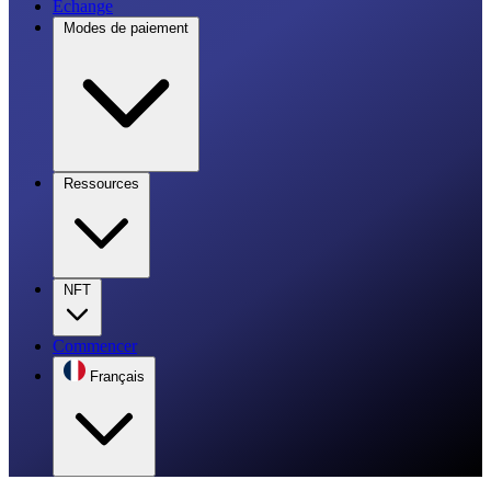
Échange
Modes de paiement
Ressources
NFT
Commencer
Français