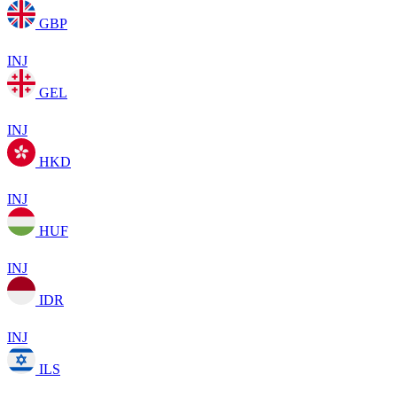
GBP
INJ
GEL
INJ
HKD
INJ
HUF
INJ
IDR
INJ
ILS