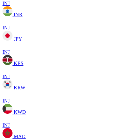
INJ
INR
INJ
JPY
INJ
KES
INJ
KRW
INJ
KWD
INJ
MAD