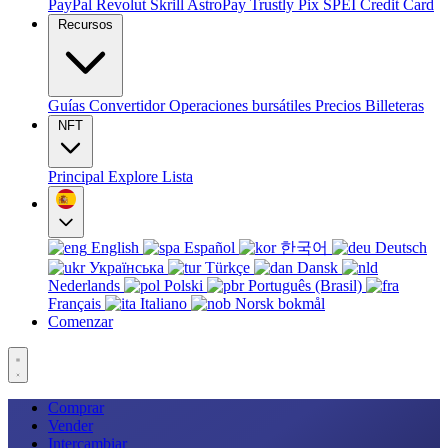
PayPal
Revolut
Skrill
AstroPay
Trustly
Pix
SPEI
Credit Card
Recursos
Guías
Convertidor
Operaciones bursátiles
Precios
Billeteras
NFT
Principal
Explore
Lista
English
Español
한국어
Deutsch
Українська
Türkçe
Dansk
Nederlands
Polski
Português (Brasil)
Français
Italiano
Norsk bokmål
Comenzar
Comprar
Vender
Intercambiar