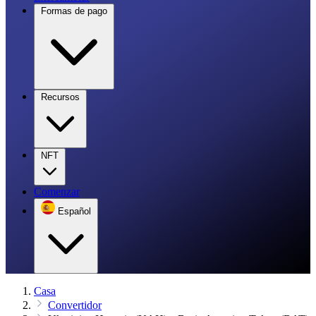
Formas de pago
Recursos
NFT
Comenzar
Español
Casa
Convertidor