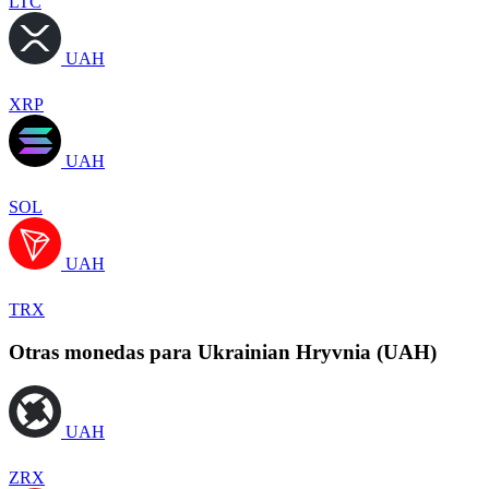
LTC
UAH
XRP
UAH
SOL
UAH
TRX
Otras monedas para Ukrainian Hryvnia (UAH)
UAH
ZRX