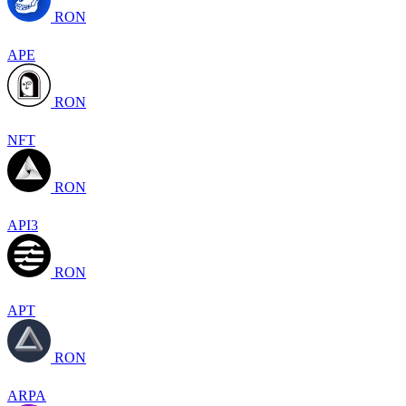
RON
APE
RON
NFT
RON
API3
RON
APT
RON
ARPA