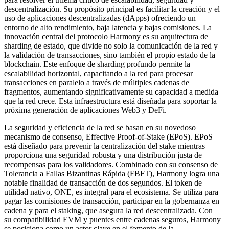
descentralización. Su propósito principal es facilitar la creación y el
uso de aplicaciones descentralizadas (dApps) ofreciendo un
entorno de alto rendimiento, baja latencia y bajas comisiones. La
innovación central del protocolo Harmony es su arquitectura de
sharding de estado, que divide no solo la comunicación de la red y
la validación de transacciones, sino también el propio estado de la
blockchain. Este enfoque de sharding profundo permite la
escalabilidad horizontal, capacitando a la red para procesar
transacciones en paralelo a través de múltiples cadenas de
fragmentos, aumentando significativamente su capacidad a medida
que la red crece. Esta infraestructura está diseñada para soportar la
próxima generación de aplicaciones Web3 y DeFi.
La seguridad y eficiencia de la red se basan en su novedoso
mecanismo de consenso, Effective Proof-of-Stake (EPoS). EPoS
está diseñado para prevenir la centralización del stake mientras
proporciona una seguridad robusta y una distribución justa de
recompensas para los validadores. Combinado con su consenso de
Tolerancia a Fallas Bizantinas Rápida (FBFT), Harmony logra una
notable finalidad de transacción de dos segundos. El token de
utilidad nativo, ONE, es integral para el ecosistema. Se utiliza para
pagar las comisiones de transacción, participar en la gobernanza en
cadena y para el staking, que asegura la red descentralizada. Con
su compatibilidad EVM y puentes entre cadenas seguros, Harmony
se posiciona como un actor clave en el fomento de la