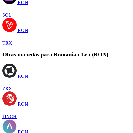
RON
SOL
RON
TRX
Otras monedas para Romanian Leu (RON)
RON
ZRX
RON
1INCH
RON