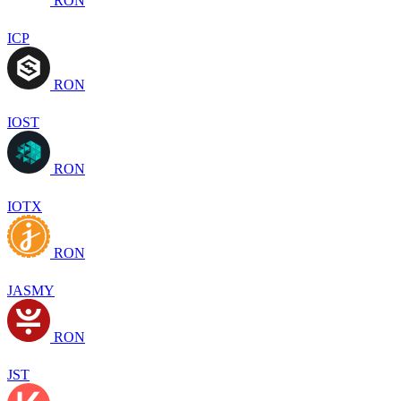
RON
ICP
RON
IOST
RON
IOTX
RON
JASMY
RON
JST