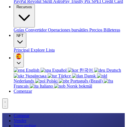
PayPal
Revolut
Skrill
AstroPay
Trustly
Pix
SPEI
Credit Card
Recursos
Guías
Convertidor
Operaciones bursátiles
Precios
Billeteras
NFT
Principal
Explore
Lista
English
Español
한국어
Deutsch
Українська
Türkçe
Dansk
Nederlands
Polski
Português (Brasil)
Français
Italiano
Norsk bokmål
Comenzar
Comprar
Vender
Intercambiar