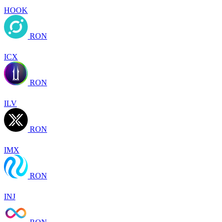
HOOK
RON
ICX
RON
ILV
RON
IMX
RON
INJ