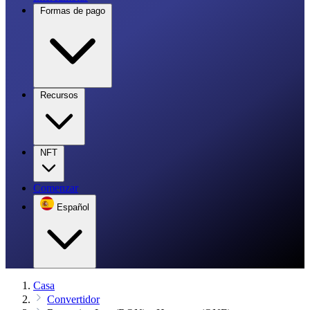
Formas de pago
Recursos
NFT
Comenzar
Español
Casa
Convertidor