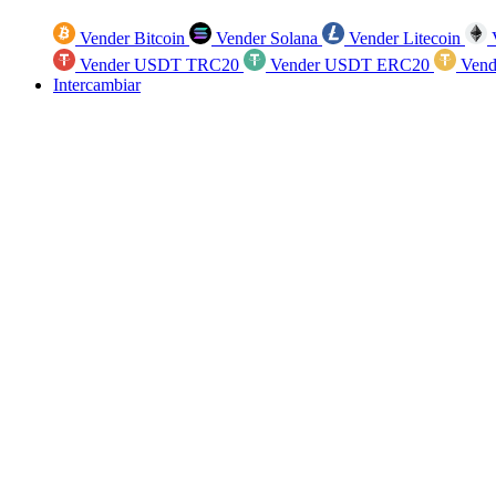
Vender Bitcoin
Vender Solana
Vender Litecoin
V
Vender USDT TRC20
Vender USDT ERC20
Vend
Intercambiar