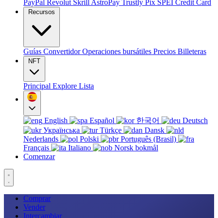
PayPal
Revolut
Skrill
AstroPay
Trustly
Pix
SPEI
Credit Card
Recursos
Guías
Convertidor
Operaciones bursátiles
Precios
Billeteras
NFT
Principal
Explore
Lista
English
Español
한국어
Deutsch
Українська
Türkçe
Dansk
Nederlands
Polski
Português (Brasil)
Français
Italiano
Norsk bokmål
Comenzar
Comprar
Vender
Intercambiar