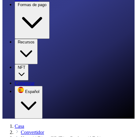
Formas de pago
Recursos
NFT
Comenzar
Español
Casa
Convertidor