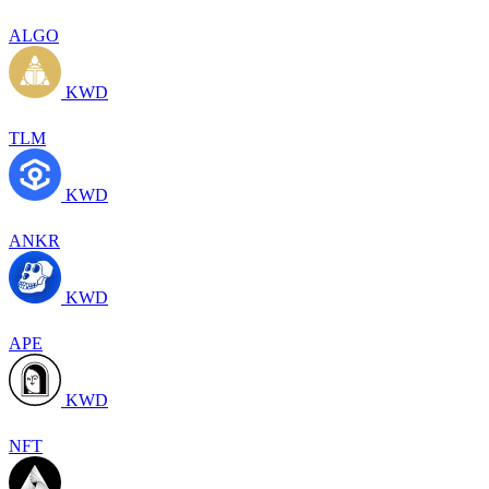
ALGO
KWD
TLM
KWD
ANKR
KWD
APE
KWD
NFT