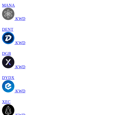
MANA
KWD
DENT
KWD
DGB
KWD
DYDX
KWD
XEC