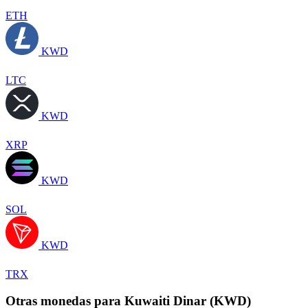
ETH
KWD
LTC
KWD
XRP
KWD
SOL
KWD
TRX
Otras monedas para Kuwaiti Dinar (KWD)