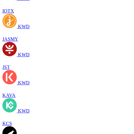
IOTX
KWD
JASMY
KWD
JST
KWD
KAVA
KWD
KCS