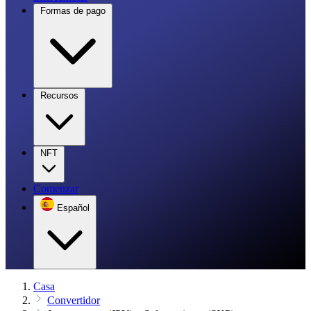
Formas de pago
Recursos
NFT
Comenzar
Español
Casa
Convertidor