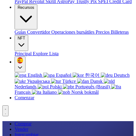
PayPal
Revolut
Skrill
AstroPay
Trustly
Pix
SPEI
Credit Card
Recursos
Guías
Convertidor
Operaciones bursátiles
Precios
Billeteras
NFT
Principal
Explore
Lista
English
Español
한국어
Deutsch
Українська
Türkçe
Dansk
Nederlands
Polski
Português (Brasil)
Français
Italiano
Norsk bokmål
Comenzar
Comprar
Vender
Intercambiar