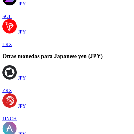
JPY
SOL
JPY
TRX
Otras monedas para Japanese yen (JPY)
JPY
ZRX
JPY
1INCH