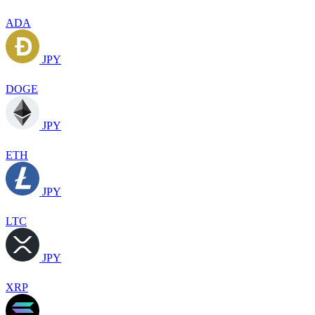
ADA
JPY
DOGE
JPY
ETH
JPY
LTC
JPY
XRP