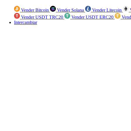
Vender Bitcoin
Vender Solana
Vender Litecoin
V
Vender USDT TRC20
Vender USDT ERC20
Vend
Intercambiar