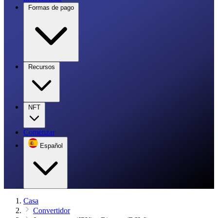
Formas de pago
Recursos
NFT
Comenzar
Español
Casa
Convertidor