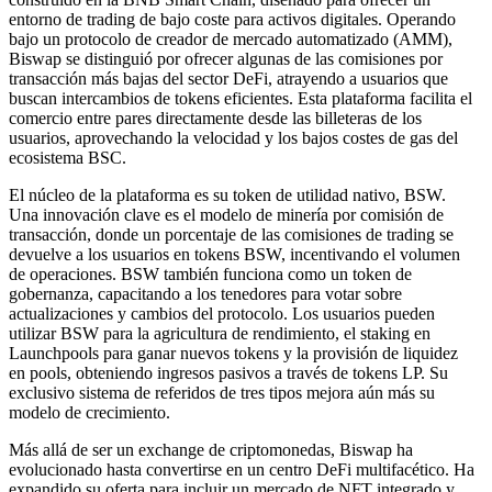
entorno de trading de bajo coste para activos digitales. Operando
bajo un protocolo de creador de mercado automatizado (AMM),
Biswap se distinguió por ofrecer algunas de las comisiones por
transacción más bajas del sector DeFi, atrayendo a usuarios que
buscan intercambios de tokens eficientes. Esta plataforma facilita el
comercio entre pares directamente desde las billeteras de los
usuarios, aprovechando la velocidad y los bajos costes de gas del
ecosistema BSC.
El núcleo de la plataforma es su token de utilidad nativo, BSW.
Una innovación clave es el modelo de minería por comisión de
transacción, donde un porcentaje de las comisiones de trading se
devuelve a los usuarios en tokens BSW, incentivando el volumen
de operaciones. BSW también funciona como un token de
gobernanza, capacitando a los tenedores para votar sobre
actualizaciones y cambios del protocolo. Los usuarios pueden
utilizar BSW para la agricultura de rendimiento, el staking en
Launchpools para ganar nuevos tokens y la provisión de liquidez
en pools, obteniendo ingresos pasivos a través de tokens LP. Su
exclusivo sistema de referidos de tres tipos mejora aún más su
modelo de crecimiento.
Más allá de ser un exchange de criptomonedas, Biswap ha
evolucionado hasta convertirse en un centro DeFi multifacético. Ha
expandido su oferta para incluir un mercado de NFT integrado y