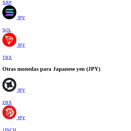
XRP
JPY
SOL
JPY
TRX
Otras monedas para Japanese yen (JPY)
JPY
ZRX
JPY
1INCH