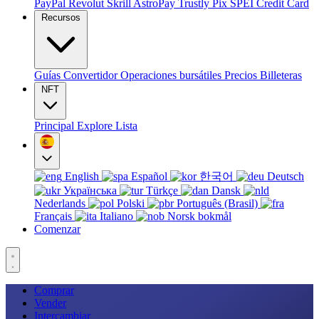
PayPal
Revolut
Skrill
AstroPay
Trustly
Pix
SPEI
Credit Card
Recursos
Guías
Convertidor
Operaciones bursátiles
Precios
Billeteras
NFT
Principal
Explore
Lista
English
Español
한국어
Deutsch
Українська
Türkçe
Dansk
Nederlands
Polski
Português (Brasil)
Français
Italiano
Norsk bokmål
Comenzar
Comprar
Vender
Intercambiar