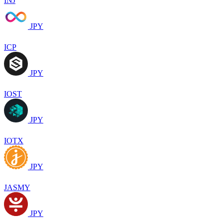
INJ
JPY
ICP
JPY
IOST
JPY
IOTX
JPY
JASMY
JPY