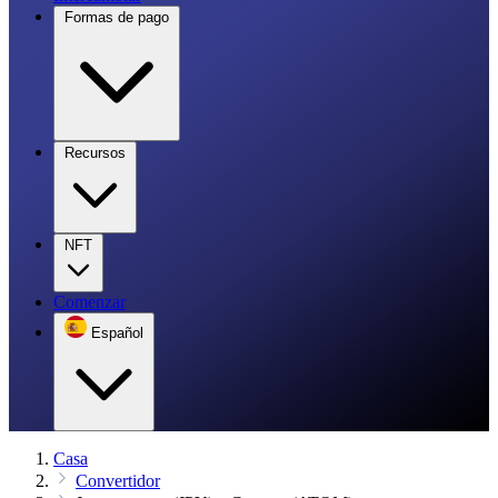
Formas de pago
Recursos
NFT
Comenzar
Español
Casa
Convertidor