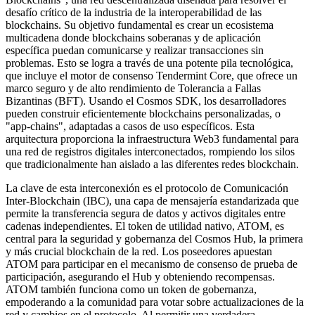
desafío crítico de la industria de la interoperabilidad de las
blockchains. Su objetivo fundamental es crear un ecosistema
multicadena donde blockchains soberanas y de aplicación
específica puedan comunicarse y realizar transacciones sin
problemas. Esto se logra a través de una potente pila tecnológica,
que incluye el motor de consenso Tendermint Core, que ofrece un
marco seguro y de alto rendimiento de Tolerancia a Fallas
Bizantinas (BFT). Usando el Cosmos SDK, los desarrolladores
pueden construir eficientemente blockchains personalizadas, o
"app-chains", adaptadas a casos de uso específicos. Esta
arquitectura proporciona la infraestructura Web3 fundamental para
una red de registros digitales interconectados, rompiendo los silos
que tradicionalmente han aislado a las diferentes redes blockchain.
La clave de esta interconexión es el protocolo de Comunicación
Inter-Blockchain (IBC), una capa de mensajería estandarizada que
permite la transferencia segura de datos y activos digitales entre
cadenas independientes. El token de utilidad nativo, ATOM, es
central para la seguridad y gobernanza del Cosmos Hub, la primera
y más crucial blockchain de la red. Los poseedores apuestan
ATOM para participar en el mecanismo de consenso de prueba de
participación, asegurando el Hub y obteniendo recompensas.
ATOM también funciona como un token de gobernanza,
empoderando a la comunidad para votar sobre actualizaciones de la
red y cambios en el protocolo. Al permitir una verdadera