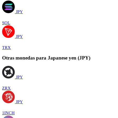
JPY
SOL
JPY
TRX
Otras monedas para Japanese yen (JPY)
JPY
ZRX
JPY
1INCH