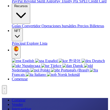
PayPal
Revolut
Skrill
AstroPay
Trustly
Pix
SPEI
Credit Card
Recursos
Guías
Convertidor
Operaciones bursátiles
Precios
Billeteras
NFT
Principal
Explore
Lista
English
Español
한국어
Deutsch
Українська
Türkçe
Dansk
Nederlands
Polski
Português (Brasil)
Français
Italiano
Norsk bokmål
Comenzar
Comprar
Vender
Intercambiar